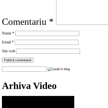
Comentariu
*
Nume
*
Email
*
Site web
Arhiva Video