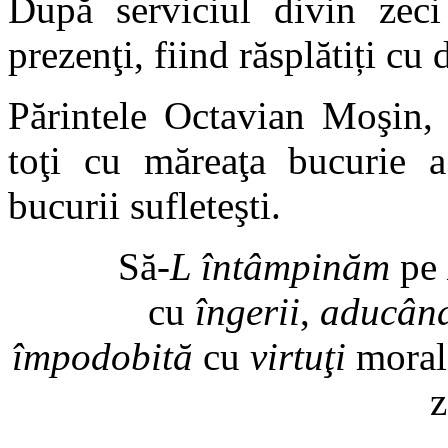
După serviciul divin zeci
prezenţi, fiind răsplătiți cu 
Părintele Octavian Moşin, p
toţi cu măreaţa bucurie a 
bucurii sufleteşti.
Să-
L întâmpinăm
pe
cu
îngerii
,
aducân
împodobită
cu
virtuţi
moral
z