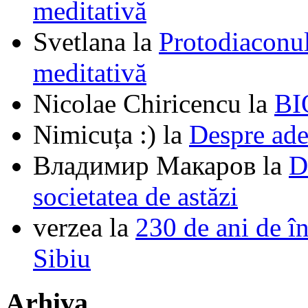
meditativă
Svetlana
la
Protodiaconul
meditativă
Nicolae Chiricencu
la
BI
Nimicuța :)
la
Despre ade
Владимир Макаров
la
D
societatea de astăzi
verzea
la
230 de ani de î
Sibiu
Arhiva