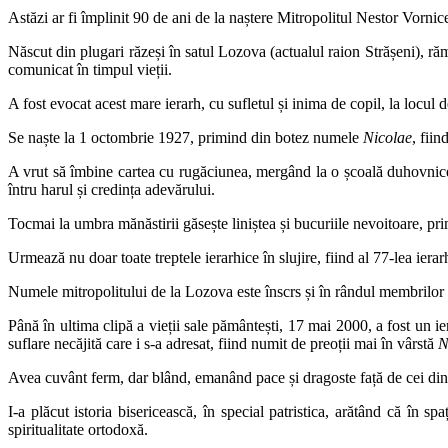
Astăzi ar fi împlinit 90 de ani de la naștere Mitropolitul Nestor Vornic
Născut din plugari răzeși în satul Lozova (actualul raion Strășeni), răm
comunicat în timpul vieții.
A fost evocat acest mare ierarh, cu sufletul și inima de copil, la locul 
Se naște la 1 octombrie 1927, primind din botez numele
Nicolae
, fiin
A vrut să îmbine cartea cu rugăciunea, mergând la o școală duhovnice
întru harul și credința adevărului.
Tocmai la umbra mănăstirii găsește liniștea și bucuriile nevoitoare,
Urmează nu doar toate treptele ierarhice în slujire, fiind al 77-lea ier
Numele mitropolitului de la Lozova este înscrs și în rândul membrilo
Până în ultima clipă a vieții sale pământești, 17 mai 2000, a fost un ierar
suflare necăjită care i s-a adresat, fiind numit de preoții mai în vârstă
N
Avea cuvânt ferm, dar blând, emanând pace și dragoste față de cei din j
I-a plăcut istoria bisericească, în special patristica, arătând că în spa
spiritualitate ortodoxă.