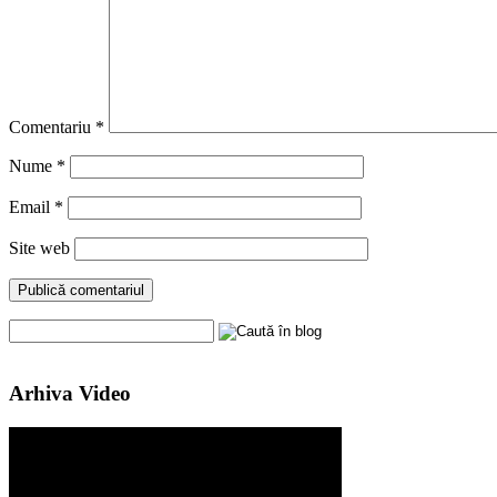
Comentariu
*
Nume
*
Email
*
Site web
Arhiva Video