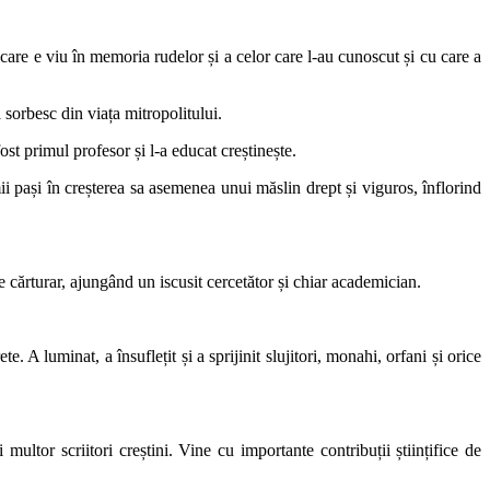
 care e viu în memoria rudelor și a celor care l-au cunoscut și cu care a
ă sorbesc din viața mitropolitului.
fost primul profesor și l-a educat creștinește.
pași în creșterea sa asemenea unui măslin drept și viguros, înflorind
e cărturar, ajungând un iscusit cercetător și chiar academician.
.
e. A luminat, a însuflețit și a sprijinit slujitori, monahi, orfani și orice
i multor scriitori creștini. Vine cu importante contribuții științifice de