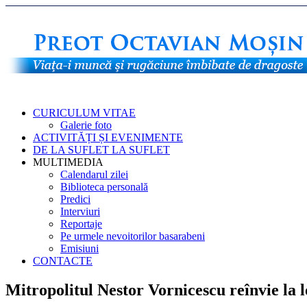
CURICULUM VITAE
Galerie foto
ACTIVITĂȚI ȘI EVENIMENTE
DE LA SUFLET LA SUFLET
MULTIMEDIA
Calendarul zilei
Biblioteca personală
Predici
Interviuri
Reportaje
Pe urmele nevoitorilor basarabeni
Emisiuni
CONTACTE
Mitropolitul Nestor Vornicescu reînvie la l