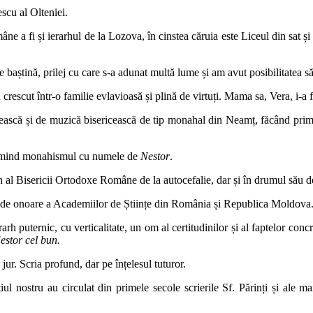
escu al Olteniei.
âne a fi și ierarhul de la Lozova, în cinstea căruia este Liceul din sat și
de baștină, prilej cu care s-a adunat multă lume și am avut posibilitatea s
d crescut într-o familie evlavioasă și plină de virtuți. Mama sa, Vera, i-a 
ască și de muzică bisericească de tip monahal din Neamț, făcând primii 
 primind monahismul cu numele de
Nestor
.
arh al Bisericii Ortodoxe Române de la autocefalie, dar și în drumul său d
r de onoare a Academiilor de Științe din România și Republica Moldova
h puternic, cu verticalitate, un om al certitudinilor și al faptelor concret
estor cel bun.
ur. Scria profund, dar pe înțelesul tuturor.
țiul nostru au circulat din primele secole scrierile Sf. Părinți și ale ma