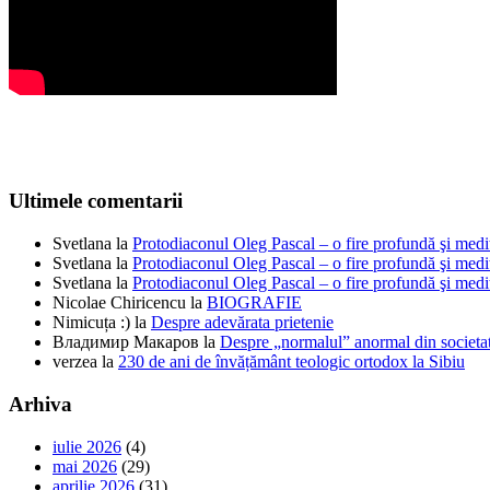
Ultimele comentarii
Svetlana
la
Protodiaconul Oleg Pascal – o fire profundă şi medi
Svetlana
la
Protodiaconul Oleg Pascal – o fire profundă şi medi
Svetlana
la
Protodiaconul Oleg Pascal – o fire profundă şi medi
Nicolae Chiricencu
la
BIOGRAFIE
Nimicuța :)
la
Despre adevărata prietenie
Владимир Макаров
la
Despre „normalul” anormal din societat
verzea
la
230 de ani de învățământ teologic ortodox la Sibiu
Arhiva
iulie 2026
(4)
mai 2026
(29)
aprilie 2026
(31)