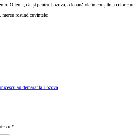
pentru Oltenia, cât și pentru Lozova, o icoană vie în conștiința celor care
it, mereu rostind cuvintele:
Vornicescu au demarat la Lozova
ate cu
*