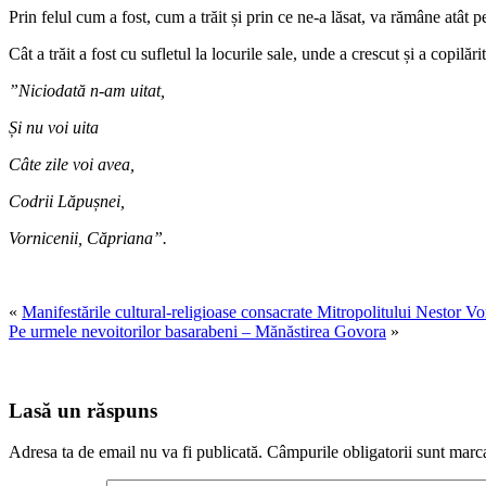
Prin felul cum a fost, cum a trăit și prin ce ne-a lăsat, va rămâne atât 
Cât a trăit a fost cu sufletul la locurile sale, unde a crescut și a copilăr
”Niciodată n-am uitat,
Și nu voi uita
Câte zile voi avea,
Codrii Lăpușnei,
Vornicenii, Căpriana”.
«
Manifestările cultural-religioase consacrate Mitropolitului Nestor 
Pe urmele nevoitorilor basarabeni – Mănăstirea Govora
»
Lasă un răspuns
Adresa ta de email nu va fi publicată.
Câmpurile obligatorii sunt marc