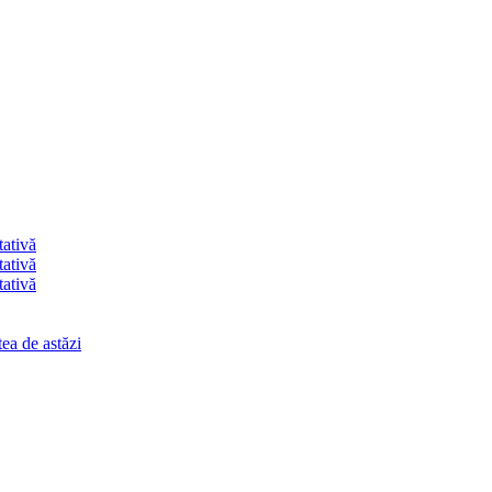
tativă
tativă
tativă
ea de astăzi