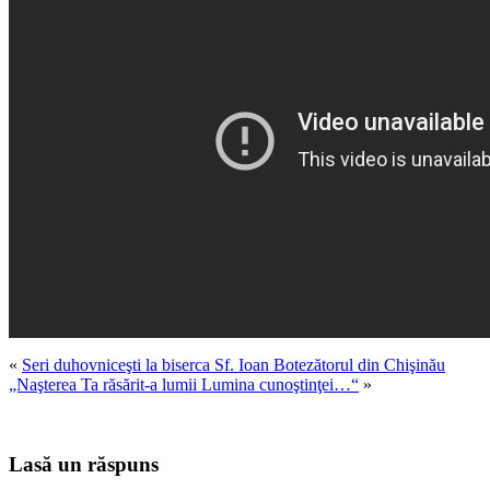
«
Seri duhovniceşti la biserca Sf. Ioan Botezătorul din Chişinău
„Naşterea Ta răsărit-a lumii Lumina cunoştinţei…“
»
Lasă un răspuns