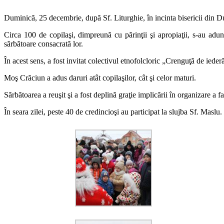
Duminică, 25 decembrie, după Sf. Liturghie, în incinta bisericii din D
Circa 100 de copilaşi, dimpreună cu părinţii şi apropiaţii, s-au adu
sărbătoare consacrată lor.
În acest sens, a fost invitat colectivul etnofolcloric „Crenguţă de ieder
Moş Crăciun a adus daruri atât copilaşilor, cât şi celor maturi.
Sărbătoarea a reuşit şi a fost deplină graţie implicării în organizare a
În seara zilei, peste 40 de credincioşi au participat la slujba Sf. Maslu.