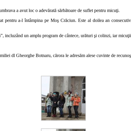
umbrava a avut loc o adevărată sărbătoare de suflet pentru micuţi.
nat pentru a-l întâmpina pe Moş Crăciun. Este al doilea an consecutiv,
ă”, incluzând un amplu program de cântece, urături şi colinzi, iar micuţii 
 familiei dl Gheorghe Botnaru, cărora le adresăm alese cuvinte de recunoşt