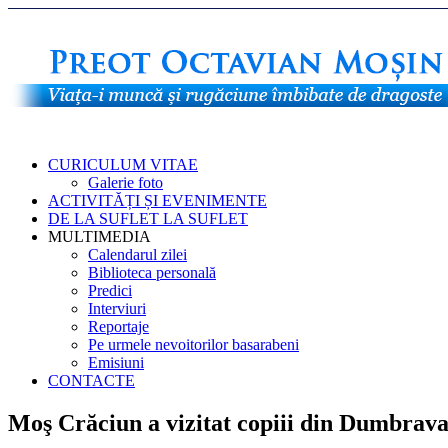
CURICULUM VITAE
Galerie foto
ACTIVITĂȚI ȘI EVENIMENTE
DE LA SUFLET LA SUFLET
MULTIMEDIA
Calendarul zilei
Biblioteca personală
Predici
Interviuri
Reportaje
Pe urmele nevoitorilor basarabeni
Emisiuni
CONTACTE
Moş Crăciun a vizitat copiii din Dumbrav