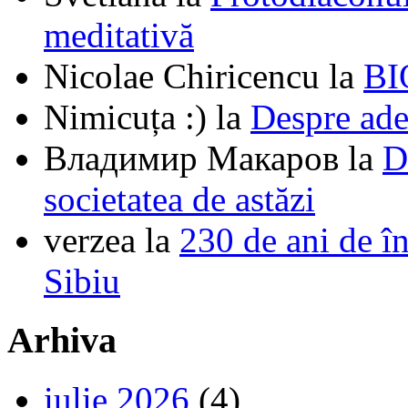
meditativă
Nicolae Chiricencu
la
BI
Nimicuța :)
la
Despre ade
Владимир Макаров
la
D
societatea de astăzi
verzea
la
230 de ani de î
Sibiu
Arhiva
iulie 2026
(4)