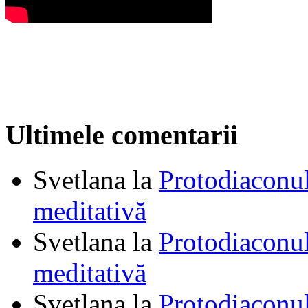
Ultimele comentarii
Svetlana
la
Protodiaconul
meditativă
Svetlana
la
Protodiaconul
meditativă
Svetlana
la
Protodiaconul