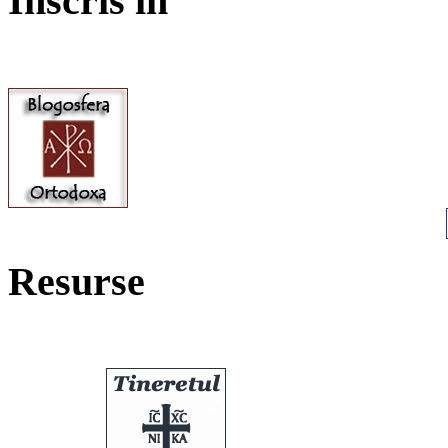
Înscris în
Resurse