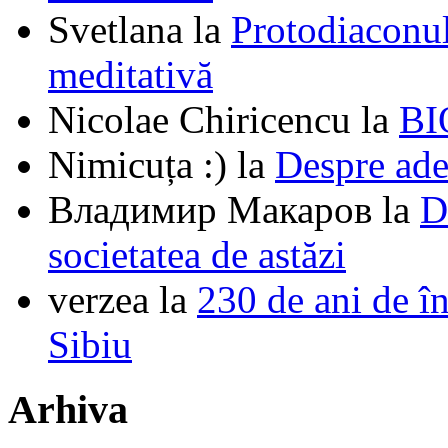
Svetlana
la
Protodiaconul
meditativă
Nicolae Chiricencu
la
BI
Nimicuța :)
la
Despre ade
Владимир Макаров
la
D
societatea de astăzi
verzea
la
230 de ani de î
Sibiu
Arhiva