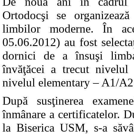
De nouă ani în cadrul As
Ortodocşi se organizează 
limbilor moderne. În ac
05.06.2012) au fost selecta
dornici de a însuşi limb
învăţăcei a trecut nivelul
nivelul elementary – A1/A2
După susţinerea examen
înmânare a certificatelor. 
la Biserica USM, s-a săv