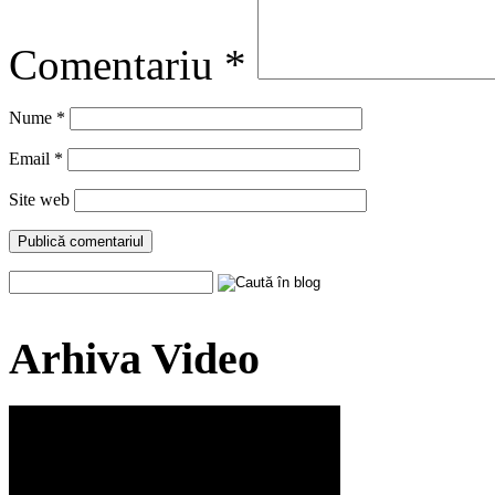
Comentariu
*
Nume
*
Email
*
Site web
Arhiva Video