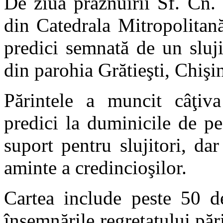
De ziua prăznuirii Sf. Cn.
din Catedrala Mitropolitană
predici semnată de un sluji
din parohia Grătieşti, Chişi
Părintele a muncit câţiva
predici la duminicile de pe
suport pentru slujitori, dar
aminte a credincioşilor.
Cartea include peste 50 de
însemnările regretatului pă