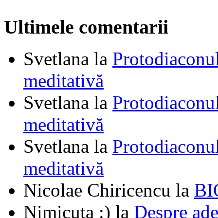
Ultimele comentarii
Svetlana
la
Protodiaconul
meditativă
Svetlana
la
Protodiaconul
meditativă
Svetlana
la
Protodiaconul
meditativă
Nicolae Chiricencu
la
BI
Nimicuța :)
la
Despre ade