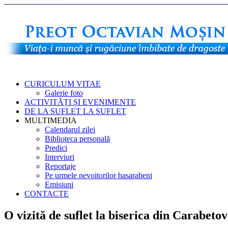
CURICULUM VITAE
Galerie foto
ACTIVITĂȚI ȘI EVENIMENTE
DE LA SUFLET LA SUFLET
MULTIMEDIA
Calendarul zilei
Biblioteca personală
Predici
Interviuri
Reportaje
Pe urmele nevoitorilor basarabeni
Emisiuni
CONTACTE
O vizită de suflet la biserica din Carabeto