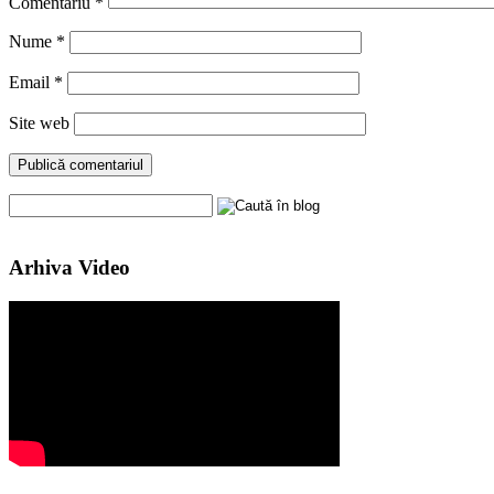
Comentariu
*
Nume
*
Email
*
Site web
Arhiva Video