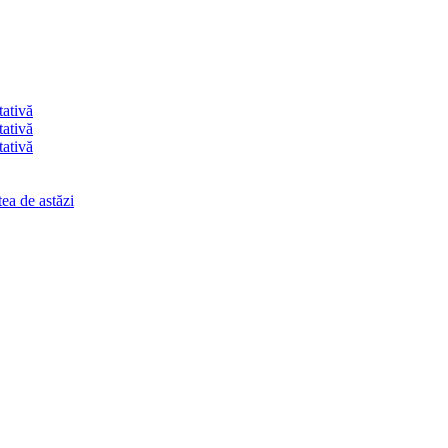
tativă
tativă
tativă
ea de astăzi