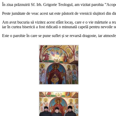
În ziua prăznuirii Sf. Irh. Grigorie Teologul, am vizitat parohia ”Ac
Peste jumătate de veac acest sat este păstorit de vrenicii slujitori din d
Am avut bucuria să vizitez acest sfânt locaș, care e o vie mărturie a rezi
iar în curtea bisericii a fost ridicată o minunată capelă pentru nevoile su
Este o parohie în care se pune suflet și se revarsă dragoste, iar atmosfe