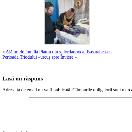
«
Alături de familia Platon din s. Iordanovca, Basarabeasca
Perioada Triodului –urcuș spre Înviere
»
Lasă un răspuns
Adresa ta de email nu va fi publicată.
Câmpurile obligatorii sunt marc