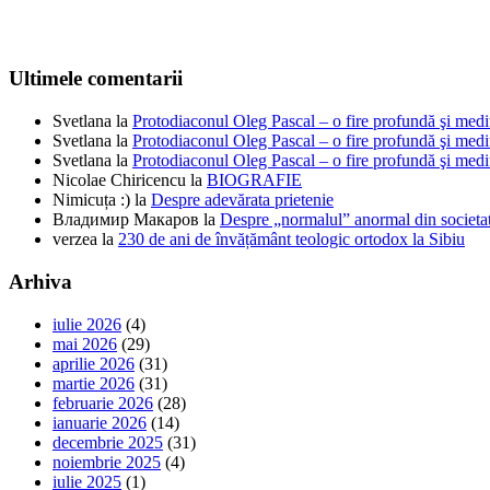
Ultimele comentarii
Svetlana
la
Protodiaconul Oleg Pascal – o fire profundă şi medi
Svetlana
la
Protodiaconul Oleg Pascal – o fire profundă şi medi
Svetlana
la
Protodiaconul Oleg Pascal – o fire profundă şi medi
Nicolae Chiricencu
la
BIOGRAFIE
Nimicuța :)
la
Despre adevărata prietenie
Владимир Макаров
la
Despre „normalul” anormal din societat
verzea
la
230 de ani de învățământ teologic ortodox la Sibiu
Arhiva
iulie 2026
(4)
mai 2026
(29)
aprilie 2026
(31)
martie 2026
(31)
februarie 2026
(28)
ianuarie 2026
(14)
decembrie 2025
(31)
noiembrie 2025
(4)
iulie 2025
(1)