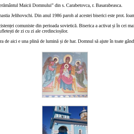
operământul Maicii Domnului” din s. Carabetovca, r. Basarabeasca.
inastia Jelihovschi. Din anul 1986 paroh al acestei biserici este prot. Ioan
stenței comuniste din perioada sovietică. Biserica a activat și în cei mai 
fletești de zi cu zi ale credincioșilor.
ra de aici e una plină de lumină și de har. Domnul să ajute în toate gânduri