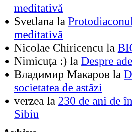
meditativă
Svetlana
la
Protodiaconul
meditativă
Nicolae Chiricencu
la
BI
Nimicuța :)
la
Despre ade
Владимир Макаров
la
D
societatea de astăzi
verzea
la
230 de ani de î
Sibiu