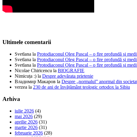
Ultimele comentarii
Svetlana
la
Protodiaconul Oleg Pascal – o fire profundă şi medi
Svetlana
la
Protodiaconul Oleg Pascal – o fire profundă şi medi
Svetlana
la
Protodiaconul Oleg Pascal – o fire profundă şi medi
Nicolae Chiricencu
la
BIOGRAFIE
Nimicuța :)
la
Despre adevărata prietenie
Владимир Макаров
la
Despre „normalul” anormal din societat
verzea
la
230 de ani de învățământ teologic ortodox la Sibiu
Arhiva
iulie 2026
(4)
mai 2026
(29)
aprilie 2026
(31)
martie 2026
(31)
februarie 2026
(28)