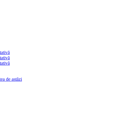
tativă
tativă
tativă
ea de astăzi