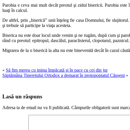
Parohia e ceva mai mult decât preotul şi zidul bisericii. Parohia este 
luaţi în calcul.
De altfel, prin „biserică” unii înţeleg fie casa Domnului, fie slujitoru
şi trebuie să participe la viaţa acesteia.
Biserica nu este doar locul unde venim şi ne rugăm, după cum şi parohia 
rând cu preotul: epitropul, dascălul, paraclisierul, clopotarul, paznicul
Migrarea de la o biserică la alta nu este binevenită decât în cazul căută
«
Să fim mereu cu ini­ma împăcată şi în pace cu cei din jur
Săptămâna Tineretului Ortodox a demarat în protopopiatul Căușeni
»
Lasă un răspuns
Adresa ta de email nu va fi publicată.
Câmpurile obligatorii sunt marc