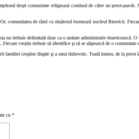
înţeleasă drept comunitate religioasă condusă de către un preot-paroh. As
l. Or, comunitatea de rând cu slujitorul formează nucleul Bisericii. Fiecar
nu trebuie delimitată doar ca o unitate administrativ-bisericească. O loc
…Fiecare creştin trebuie să identifice şi să se alipească de o comunitate 
rii familiei creştine lărgite şi a unui duhovnic. Toată lumea, de la preot
ate cu
*