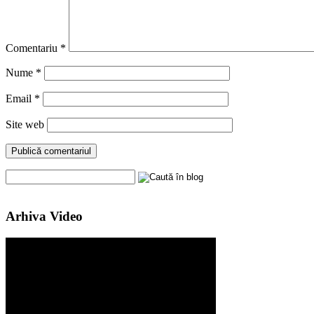
Comentariu
*
Nume
*
Email
*
Site web
Arhiva Video