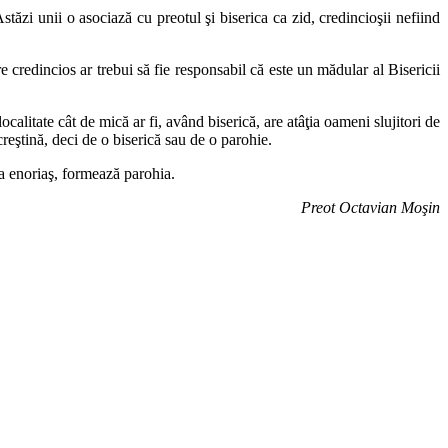
tăzi unii o asociază cu preotul şi biserica ca zid, credincioşii nefiind
e credincios ar trebui să fie responsabil că este un mădular al Bisericii
alitate cât de mică ar fi, având biserică, are atâţia oameni slujitori de
creştină, deci de o biserică sau de o parohie.
 la enoriaş, formează parohia.
Preot Octavian Moşin