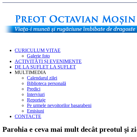
CURICULUM VITAE
Galerie foto
ACTIVITĂȚI ȘI EVENIMENTE
DE LA SUFLET LA SUFLET
MULTIMEDIA
Calendarul zilei
Biblioteca personală
Predici
Interviuri
Reportaje
Pe urmele nevoitorilor basarabeni
Emisiuni
CONTACTE
Parohia e ceva mai mult decât preotul şi zid