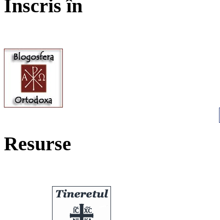
Înscris în
Resurse