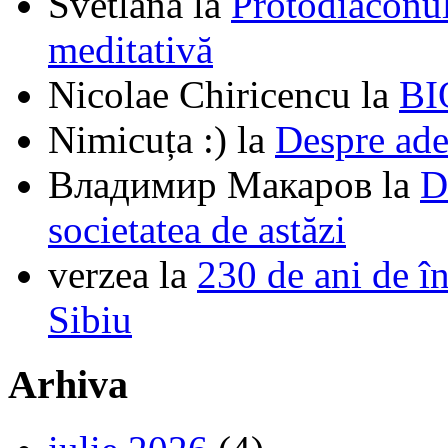
Svetlana
la
Protodiaconul
meditativă
Nicolae Chiricencu
la
BI
Nimicuța :)
la
Despre ade
Владимир Макаров
la
D
societatea de astăzi
verzea
la
230 de ani de î
Sibiu
Arhiva