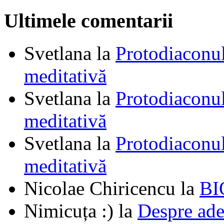
Ultimele comentarii
Svetlana
la
Protodiaconul
meditativă
Svetlana
la
Protodiaconul
meditativă
Svetlana
la
Protodiaconul
meditativă
Nicolae Chiricencu
la
BI
Nimicuța :)
la
Despre ade