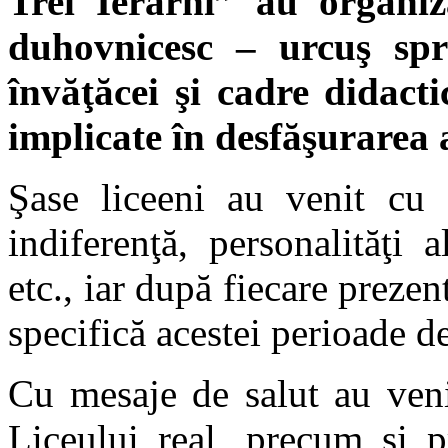
Trei Ierarhi” au organiz
duhovnicesc – urcuş sp
învăţăcei şi cadre didacti
implicate în desfăşurarea a
Şase liceeni au venit cu 
indiferenţă, personalităţi a
etc., iar după fiecare prezen
specifică acestei perioade de
Cu mesaje de salut au veni
Liceului real, precum şi p