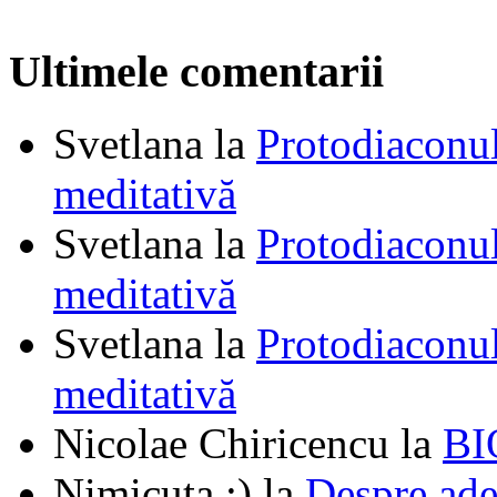
Ultimele comentarii
Svetlana
la
Protodiaconul
meditativă
Svetlana
la
Protodiaconul
meditativă
Svetlana
la
Protodiaconul
meditativă
Nicolae Chiricencu
la
BI
Nimicuța :)
la
Despre ade