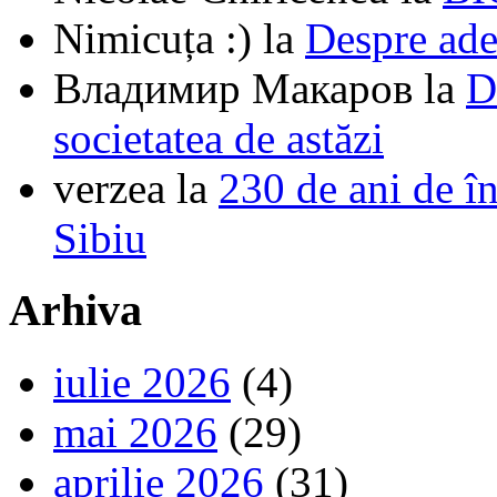
Nimicuța :)
la
Despre ade
Владимир Макаров
la
D
societatea de astăzi
verzea
la
230 de ani de î
Sibiu
Arhiva
iulie 2026
(4)
mai 2026
(29)
aprilie 2026
(31)