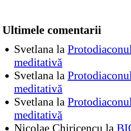
Ultimele comentarii
Svetlana
la
Protodiaconul
meditativă
Svetlana
la
Protodiaconul
meditativă
Svetlana
la
Protodiaconul
meditativă
Nicolae Chiricencu
la
BI