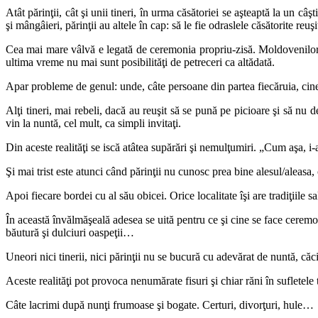
Atât părinţii, cât şi unii tineri, în urma căsătoriei se aşteaptă la un câ
şi mângâieri, părinţii au altele în cap: să le fie odraslele căsătorite reu
Cea mai mare vâlvă e legată de ceremonia propriu-zisă. Moldovenilor le m
ultima vreme nu mai sunt posibilităţi de petreceri ca altădată.
Apar probleme de genul: unde, câte persoane din partea fiecăruia, cine
Alţi tineri, mai rebeli, dacă au reuşit să se pună pe picioare şi să nu 
vin la nuntă, cel mult, ca simpli invitaţi.
Din aceste realităţi se iscă atâtea supărări şi nemulţumiri. „Cum aşa, i-a
Şi mai trist este atunci când părinţii nu cunosc prea bine alesul/aleas
Apoi fiecare bordei cu al său obicei. Orice localitate îşi are tradiţiile sa
În această învălmăşeală adesea se uită pentru ce şi cine se face ceremon
băutură şi dulciuri oaspeţii…
Uneori nici tinerii, nici părinţii nu se bucură cu adevărat de nuntă, căci t
Aceste realităţi pot provoca nenumărate fisuri şi chiar răni în sufletele t
Câte lacrimi după nunţi frumoase şi bogate. Certuri, divorţuri, hule…