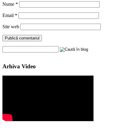
Nume
*
Email
*
Site web
Arhiva Video