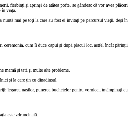
nerii, fierbinţi şi aprinşi de atâtea pofte, se gândesc că vor avea plăceri
 în viaţă.
untă mai pe toţi la care au fost ei invitaţi pe parcursul vieţii, deşi în
ri ceremonia, cum îi duce capul şi după placul loc, astfel încât părinţii
une mamă şi tată şi multe alte probleme.
lnici şi la care ţin cu dinadinsul.
riji: legarea naşilor, punerea buchetelor pentru vornicei, întâmpinaţi cu
laţia este zdruncinată.