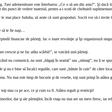
ştig. Tare ademenitoare este întrebarea: „Ce o să am din asta?”. Şi dacă ti
şit din punct de vedere material, pentru a-i scuti de cheltuieli suplimentare
ai place fudulia, să arate că sunt gospodari. Socrii vor să-i invite la n
 să le fie naşi…
depindă financiar de părinţi, fac o mare revoluţie şi îşi organizează singu
m crescut şi ne fac atâta scârbă!”, se vaicără unii părinţi.
a, când nu comunică, nu sunt „băgaţi în seamă” sau „stimaţi”, nu li se sp
le şi nu e bine să încalci regulile, care sunt „bătute în cuie” de către loca
ia. Nu mai este timp de bucurie şi de veselie, toţi sunt prinşi în atâtea g
oţi stau ca pe ace, ce şi cum va fi. Atâtea reguli şi restricţii!
inerilor, dar şi ale părinţilor, încât viaţa nu mai are un mers firesc, iar re