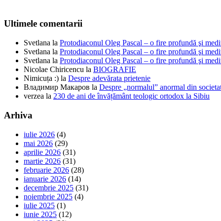
Ultimele comentarii
Svetlana
la
Protodiaconul Oleg Pascal – o fire profundă şi medi
Svetlana
la
Protodiaconul Oleg Pascal – o fire profundă şi medi
Svetlana
la
Protodiaconul Oleg Pascal – o fire profundă şi medi
Nicolae Chiricencu
la
BIOGRAFIE
Nimicuța :)
la
Despre adevărata prietenie
Владимир Макаров
la
Despre „normalul” anormal din societat
verzea
la
230 de ani de învățământ teologic ortodox la Sibiu
Arhiva
iulie 2026
(4)
mai 2026
(29)
aprilie 2026
(31)
martie 2026
(31)
februarie 2026
(28)
ianuarie 2026
(14)
decembrie 2025
(31)
noiembrie 2025
(4)
iulie 2025
(1)
iunie 2025
(12)