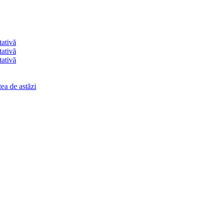
tativă
tativă
tativă
ea de astăzi