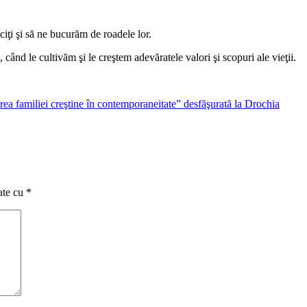
iciţi şi să ne bucurăm de roadele lor.
 când le cultivăm şi le creştem adevăratele valori şi scopuri ale vieţii.
area familiei creştine în contemporaneitate” desfăşurată la Drochia
ate cu
*