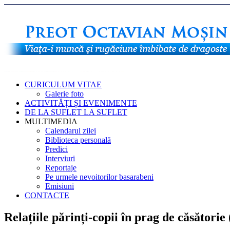
CURICULUM VITAE
Galerie foto
ACTIVITĂȚI ȘI EVENIMENTE
DE LA SUFLET LA SUFLET
MULTIMEDIA
Calendarul zilei
Biblioteca personală
Predici
Interviuri
Reportaje
Pe urmele nevoitorilor basarabeni
Emisiuni
CONTACTE
Relațiile părinți-copii în prag de căsătorie 