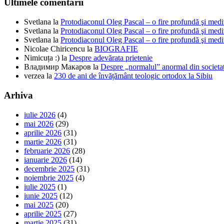
Ultimele comentarii
Svetlana
la
Protodiaconul Oleg Pascal – o fire profundă şi medi
Svetlana
la
Protodiaconul Oleg Pascal – o fire profundă şi medi
Svetlana
la
Protodiaconul Oleg Pascal – o fire profundă şi medi
Nicolae Chiricencu
la
BIOGRAFIE
Nimicuța :)
la
Despre adevărata prietenie
Владимир Макаров
la
Despre „normalul” anormal din societat
verzea
la
230 de ani de învățământ teologic ortodox la Sibiu
Arhiva
iulie 2026
(4)
mai 2026
(29)
aprilie 2026
(31)
martie 2026
(31)
februarie 2026
(28)
ianuarie 2026
(14)
decembrie 2025
(31)
noiembrie 2025
(4)
iulie 2025
(1)
iunie 2025
(12)
mai 2025
(20)
aprilie 2025
(27)
martie 2025
(31)