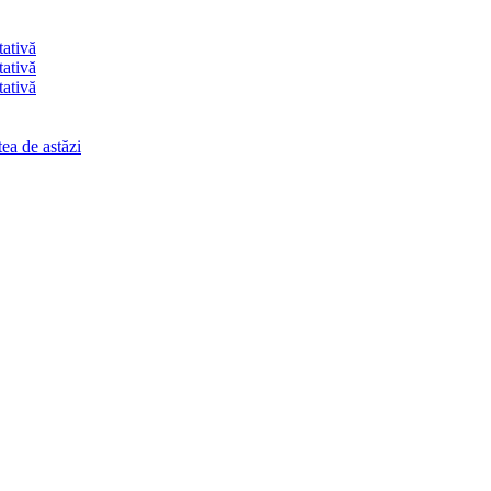
tativă
tativă
tativă
ea de astăzi