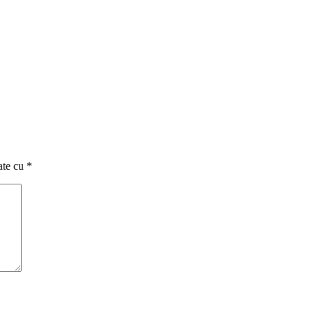
ate cu
*