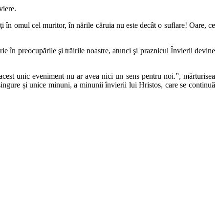
viere.
n omul cel muritor, în nările căruia nu este decât o suflare! Oare, ce
 în preocupările şi trăirile noastre, atunci şi praznicul Învierii devine
m acest unic eveniment nu ar avea nici un sens pentru noi.”, mărturisea
ingure și unice minuni, a minunii învierii lui Hristos, care se continuă