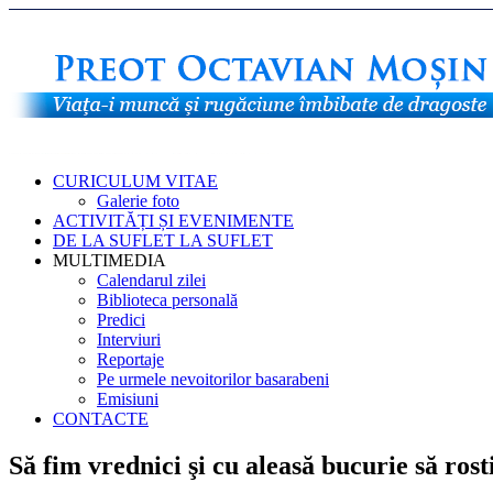
CURICULUM VITAE
Galerie foto
ACTIVITĂȚI ȘI EVENIMENTE
DE LA SUFLET LA SUFLET
MULTIMEDIA
Calendarul zilei
Biblioteca personală
Predici
Interviuri
Reportaje
Pe urmele nevoitorilor basarabeni
Emisiuni
CONTACTE
Să fim vrednici şi cu aleasă bucurie să rost