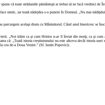
spune că toate strădaniile pământeşti ar trebui să ne facă vrednici de În
ace nimic, iar toată nădejdea s-o punem în Domnul. „Nu mai nădăjduiţi î
ă nu parcurgem acelaşi drum cu Mântuitorul. Când anul bisericesc se înscrie
nvierii. „Noi trăim ca şi cum Hristos n-ar fi înviat din morţi, ca şi cu
ea că: „Toată istoria creștinismului nu este altceva decât istoria unei s
ă la cea de-a Doua Venire.” (Sf. Iustin Popovici).