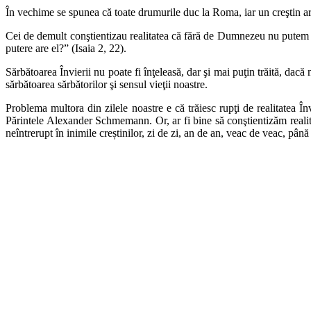
În vechime se spunea că toate drumurile duc la Roma, iar un creştin ar 
Cei de demult conştientizau realitatea că fără de Dumnezeu nu putem f
putere are el?” (Isaia 2, 22).
Sărbătoarea Învierii nu poate fi înţeleasă, dar şi mai puţin trăită, dac
sărbătoarea sărbătorilor şi sensul vieţii noastre.
Problema multora din zilele noastre e că trăiesc rupţi de realitatea Î
Părintele Alexander Schmemann. Or, ar fi bine să conştientizăm realitat
neîntrerupt în inimile creștinilor, zi de zi, an de an, veac de veac, pân