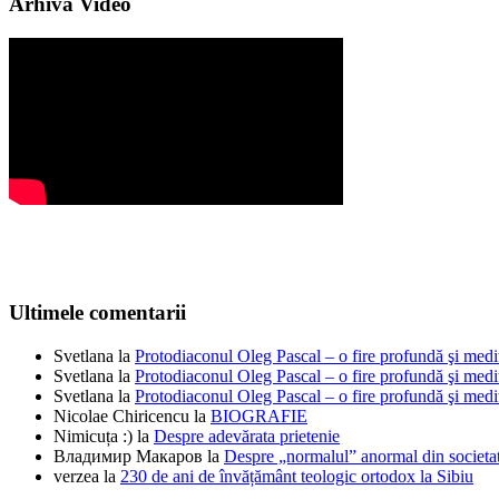
Arhiva Video
Ultimele comentarii
Svetlana
la
Protodiaconul Oleg Pascal – o fire profundă şi medi
Svetlana
la
Protodiaconul Oleg Pascal – o fire profundă şi medi
Svetlana
la
Protodiaconul Oleg Pascal – o fire profundă şi medi
Nicolae Chiricencu
la
BIOGRAFIE
Nimicuța :)
la
Despre adevărata prietenie
Владимир Макаров
la
Despre „normalul” anormal din societat
verzea
la
230 de ani de învățământ teologic ortodox la Sibiu