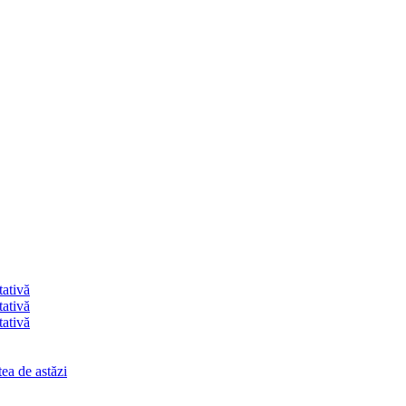
tativă
tativă
tativă
ea de astăzi