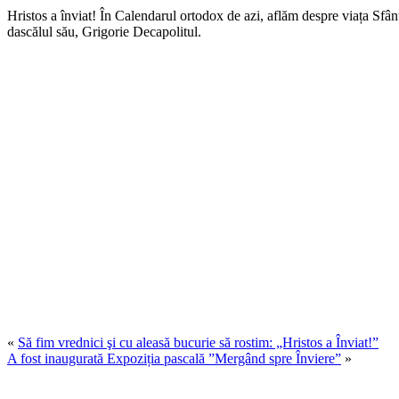
Hristos a înviat! În Calendarul ortodox de azi, aflăm despre viața Sfânt
dascălul său, Grigorie Decapolitul.
«
Să fim vrednici şi cu aleasă bucurie să rostim: „Hristos a Înviat!”
A fost inaugurată Expoziția pascală ”Mergând spre Înviere”
»