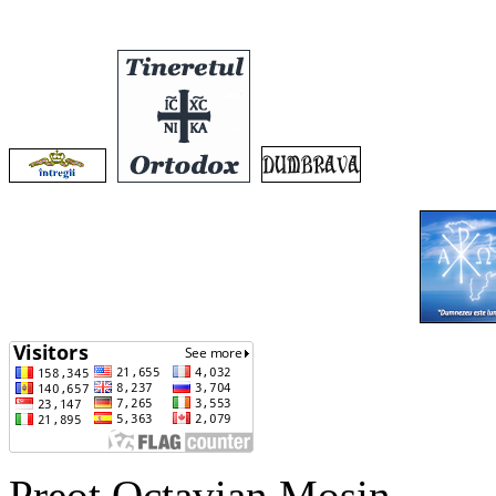
Preot Octavian Moșin