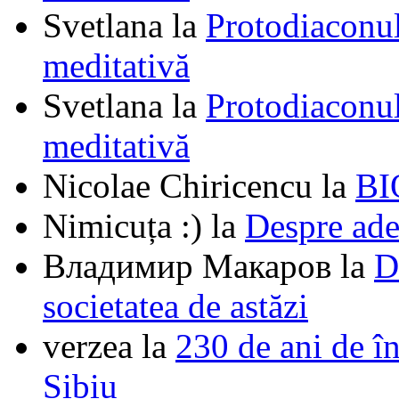
Svetlana
la
Protodiaconul
meditativă
Svetlana
la
Protodiaconul
meditativă
Nicolae Chiricencu
la
BI
Nimicuța :)
la
Despre ade
Владимир Макаров
la
D
societatea de astăzi
verzea
la
230 de ani de î
Sibiu