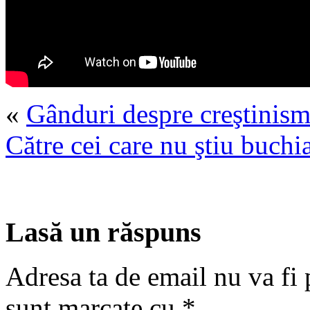
«
Gânduri despre creştinism
Către cei care nu ştiu buchi
Lasă un răspuns
Adresa ta de email nu va fi 
sunt marcate cu
*