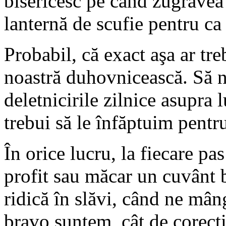
bisericesc pe când zu­grăvea 
lan­ternă de scufie pentru c
Probabil, că exact aşa ar tre
noastră duhovni­cească. Să 
deletnicirile zilnice asupra 
trebui să le înfăptuim pentr
În orice lucru, la fiecare p
profit sau măcar un cuvânt 
ridică în slăvi, când ne mân
bravo suntem, cât de corecţi,