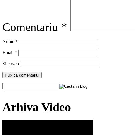
Comentariu
*
Nume
*
Email
*
Site web
Arhiva Video