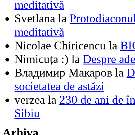
meditativă
Svetlana
la
Protodiaconul
meditativă
Nicolae Chiricencu
la
BI
Nimicuța :)
la
Despre ade
Владимир Макаров
la
D
societatea de astăzi
verzea
la
230 de ani de î
Sibiu
Arhiva