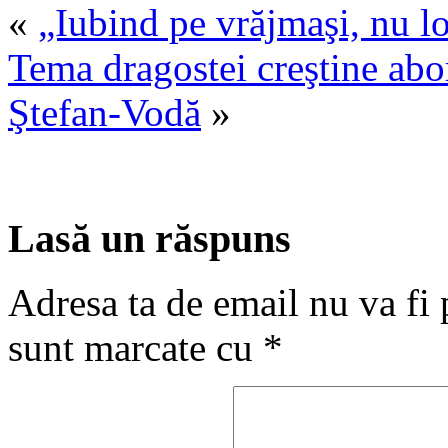
«
„Iubind pe vrăjmaşi, nu lor
Tema dragostei creştine abor
Ştefan-Vodă
»
Lasă un răspuns
Adresa ta de email nu va fi 
sunt marcate cu
*