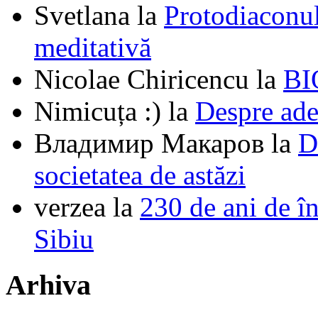
Svetlana
la
Protodiaconul
meditativă
Nicolae Chiricencu
la
BI
Nimicuța :)
la
Despre ade
Владимир Макаров
la
D
societatea de astăzi
verzea
la
230 de ani de î
Sibiu
Arhiva