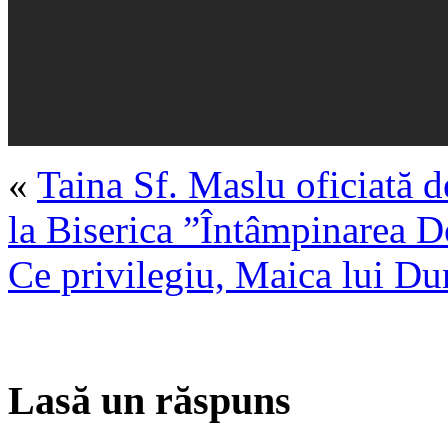
«
Taina Sf. Maslu oficiată
la Biserica ”Întâmpinarea 
Ce privilegiu, Maica lui Du
Lasă un răspuns