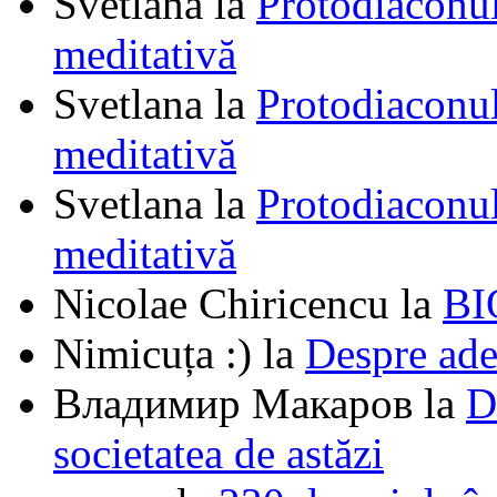
Svetlana
la
Protodiaconul
meditativă
Svetlana
la
Protodiaconul
meditativă
Svetlana
la
Protodiaconul
meditativă
Nicolae Chiricencu
la
BI
Nimicuța :)
la
Despre ade
Владимир Макаров
la
D
societatea de astăzi