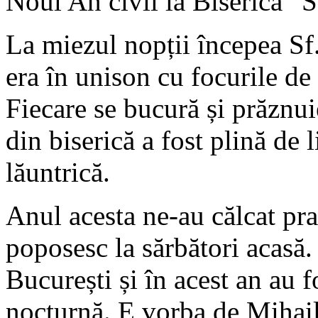
Noul An civil la Biserica ”S
La miezul nopții începea Sf.
era în unison cu focurile de a
Fiecare se bucură și prăznui
din biserică a fost plină de 
lăuntrică.
Anul acesta ne-au călcat pra
poposesc la sărbători acasă. 
București și în acest an au 
nocturnă. E vorba de Mihail