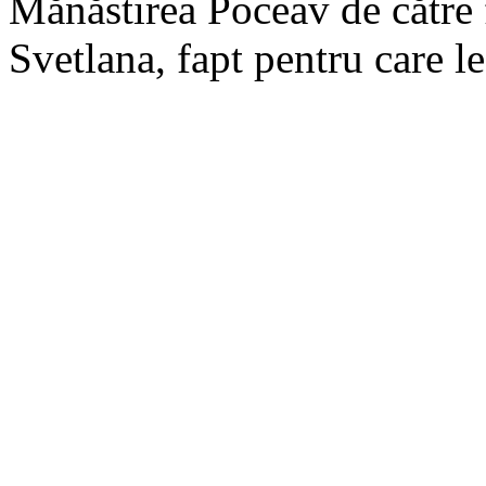
Mănăstirea Poceav de către f
Svetlana, fapt pentru care l