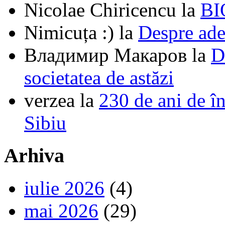
Nicolae Chiricencu
la
BI
Nimicuța :)
la
Despre ade
Владимир Макаров
la
D
societatea de astăzi
verzea
la
230 de ani de î
Sibiu
Arhiva
iulie 2026
(4)
mai 2026
(29)