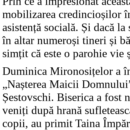
Prin ce a impresionat această
mobilizarea credincioșilor în
asistență socială. Și dacă la 
în altar numeroși tineri și bă
simțit că este o parohie vie ș
Duminica Mironosițelor a în
„Nașterea Maicii Domnului”
Șestovschi. Biserica a fost 
veniți după hrană sufleteasc
copii, au primit Taina Împăr