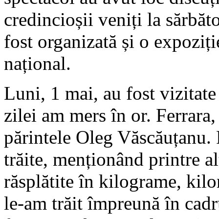
credincioșii veniți la sărbă
fost organizată și o expoziție
național.
Luni, 1 mai, au fost vizitate
zilei am mers în or. Ferrara,
părintele Oleg Văscăuțanu. P
trăite, menționând printre a
răsplătite în kilograme, kil
le-am trăit împreună în cadr