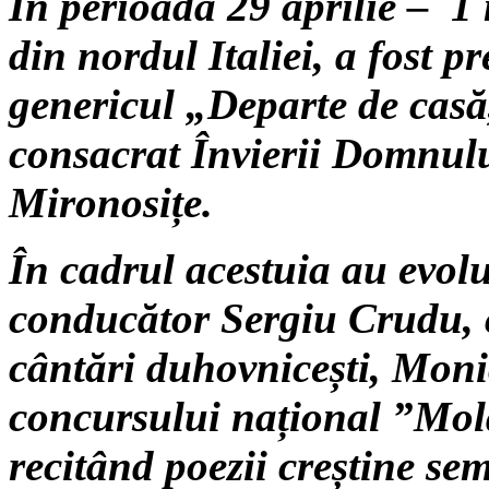
În perioada 29 aprilie
–
1 m
din nordul Italiei, a fost p
genericul „Departe de cas
consacrat Învierii Domnulu
Mironosițe.
În cadrul acestuia au evol
conducător Sergiu Crudu, c
cântări duhovnicești, Monic
concursului național ”Mold
recitând poezii creștine se