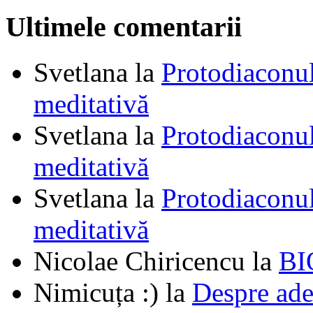
Ultimele comentarii
Svetlana
la
Protodiaconul
meditativă
Svetlana
la
Protodiaconul
meditativă
Svetlana
la
Protodiaconul
meditativă
Nicolae Chiricencu
la
BI
Nimicuța :)
la
Despre ade