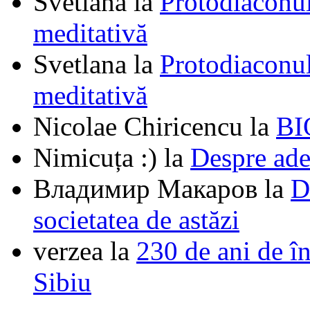
Svetlana
la
Protodiaconul
meditativă
Svetlana
la
Protodiaconul
meditativă
Nicolae Chiricencu
la
BI
Nimicuța :)
la
Despre ade
Владимир Макаров
la
D
societatea de astăzi
verzea
la
230 de ani de î
Sibiu