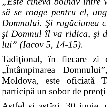
„Este cineva bolnav între v
să se roage pentru el, un
Domnului. Şi rugăciunea cr
şi Domnul îl va ridica, şi d
lui” (Iacov 5, 14-15).
Tadiţional, în fiecare zi 
„Întâmpinarea Domnului”
Moldova, este oficiată T
participă un sobor de preoţi
Astfel şi astăzi, 30 iunie,