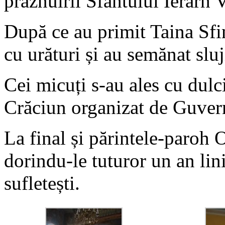
prăznuirii Sfântului Ierarh 
După ce au primit Taina Sfin
cu urături și au semănat sluji
Cei micuți s-au ales cu dulc
Crăciun organizat de Guve
La final și părintele-paroh
dorindu-le tuturor un an lini
sufletești.