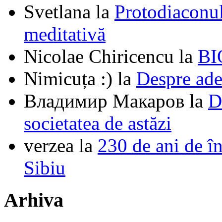
Svetlana
la
Protodiaconul
meditativă
Nicolae Chiricencu
la
BI
Nimicuța :)
la
Despre ade
Владимир Макаров
la
D
societatea de astăzi
verzea
la
230 de ani de î
Sibiu
Arhiva