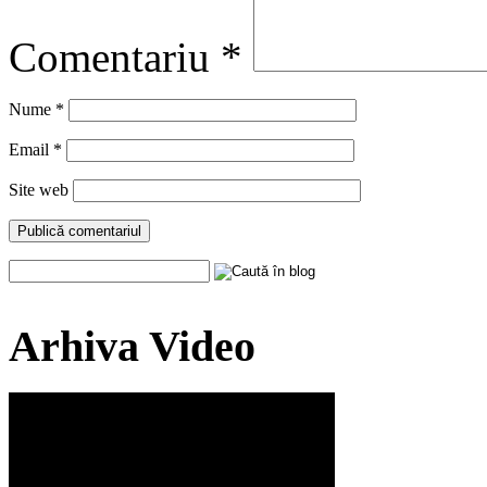
Comentariu
*
Nume
*
Email
*
Site web
Arhiva Video