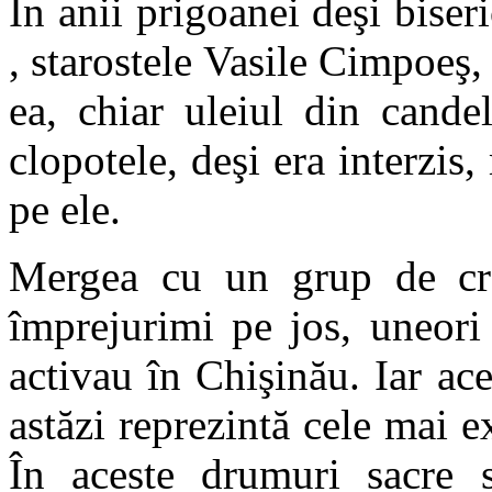
În anii prigoanei deşi biser
, starostele Vasile Cimpoeş,
ea, chiar uleiul din cande
clopotele, deşi era interzis
pe ele.
Mergea cu un grup de creş
împrejurimi pe jos, uneori 
activau în Chişinău. Iar ace
astăzi reprezintă cele mai e
În aceste drumuri sacre s