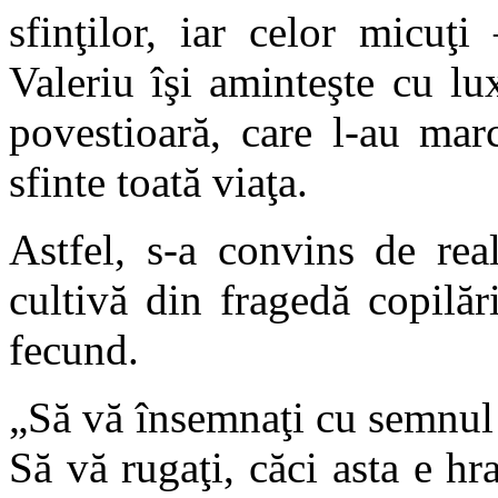
sfinţilor, iar celor micuţi
Valeriu îşi aminteşte cu l
povestioară, care l-au mar
sfinte toată viaţa.
Astfel, s-a convins de rea
cultivă din fragedă copilăr
fecund.
„Să vă însemnaţi cu semnul c
Să vă rugaţi, căci asta e hr