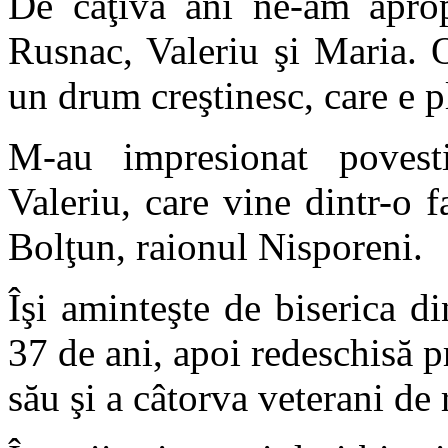
De câţiva ani ne-am aprop
Rusnac, Valeriu şi Maria. 
un drum creştinesc, care e pl
M-au impresionat povestir
Valeriu, care vine dintr-o f
Bolţun, raionul Nisporeni.
Îşi aminteşte de biserica di
37 de ani, apoi redeschisă pr
său şi a câtorva veterani de 