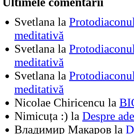
Ultimele comentarii
Svetlana
la
Protodiaconul
meditativă
Svetlana
la
Protodiaconul
meditativă
Svetlana
la
Protodiaconul
meditativă
Nicolae Chiricencu
la
BI
Nimicuța :)
la
Despre ade
Владимир Макаров
la
D