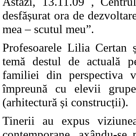
Astăzi, 13.11.09 , Centru
desfășurat ora de dezvoltar
mea – scutul meu”.
Profesoarele Lilia Certan
temă destul de actuală pen
familiei din perspectiva v
împreună cu elevii grup
(arhitectură și construcții).
Tinerii au expus viziunea
contemporane, axându-se pr