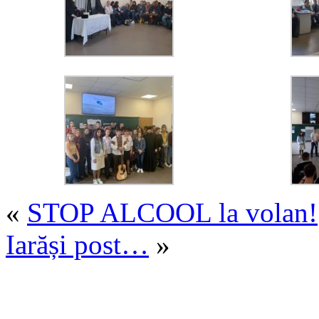
«
STOP ALCOOL la volan!
Iarăși post…
»