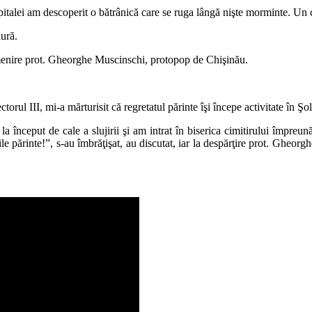
capitalei am descoperit o bătrânică care se ruga lângă nişte morminte. Un 
ură.
omenire prot. Gheorghe Muscinschi, protopop de Chişinău.
rul III, mi-a mărturisit că regretatul părinte îşi începe activitate în Ş
a început de cale a slujirii şi am intrat în biserica cimitirului împreu
părinte!”, s-au îmbrăţişat, au discutat, iar la despărţire prot. Gheorgh