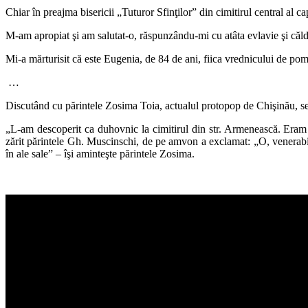
Chiar în preajma bisericii „Tuturor Sfinţilor” din cimitirul central al 
M-am apropiat şi am salutat-o, răspunzându-mi cu atâta evlavie şi căld
Mi-a mărturisit că este Eugenia, de 84 de ani, fiica vrednicului de p
…
Discutând cu părintele Zosima Toia, actualul protopop de Chişinău, secto
„L-am descoperit ca duhovnic la cimitirul din str. Armenească. Eram l
zărit părintele Gh. Muscinschi, de pe amvon a exclamat: „O, venerabile 
în ale sale” – îşi aminteşte părintele Zosima.