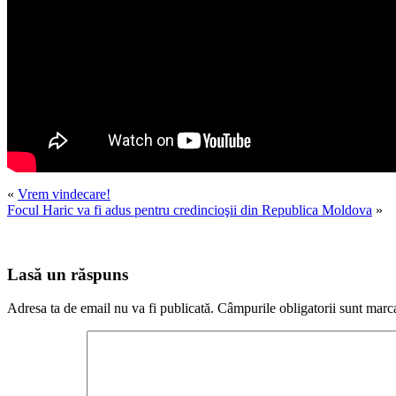
«
Vrem vindecare!
Focul Haric va fi adus pentru credincioşii din Republica Moldova
»
Lasă un răspuns
Adresa ta de email nu va fi publicată.
Câmpurile obligatorii sunt marc