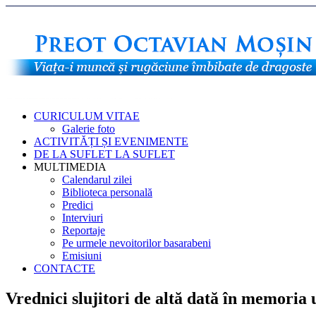
CURICULUM VITAE
Galerie foto
ACTIVITĂȚI ȘI EVENIMENTE
DE LA SUFLET LA SUFLET
MULTIMEDIA
Calendarul zilei
Biblioteca personală
Predici
Interviuri
Reportaje
Pe urmele nevoitorilor basarabeni
Emisiuni
CONTACTE
Vrednici slujitori de altă dată în memori