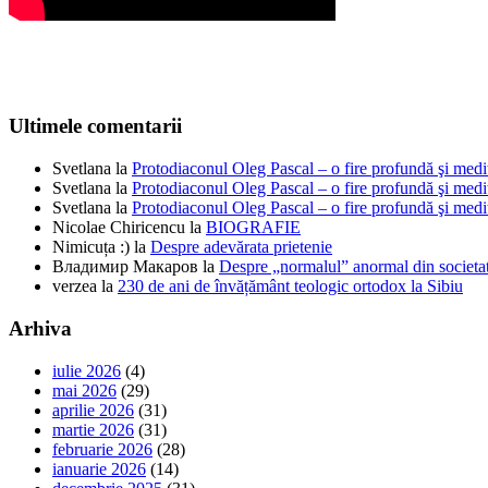
Ultimele comentarii
Svetlana
la
Protodiaconul Oleg Pascal – o fire profundă şi medi
Svetlana
la
Protodiaconul Oleg Pascal – o fire profundă şi medi
Svetlana
la
Protodiaconul Oleg Pascal – o fire profundă şi medi
Nicolae Chiricencu
la
BIOGRAFIE
Nimicuța :)
la
Despre adevărata prietenie
Владимир Макаров
la
Despre „normalul” anormal din societat
verzea
la
230 de ani de învățământ teologic ortodox la Sibiu
Arhiva
iulie 2026
(4)
mai 2026
(29)
aprilie 2026
(31)
martie 2026
(31)
februarie 2026
(28)
ianuarie 2026
(14)