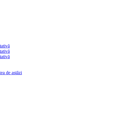
tativă
tativă
tativă
ea de astăzi