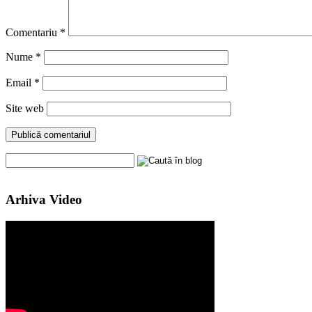
Comentariu
*
Nume
*
Email
*
Site web
Arhiva Video