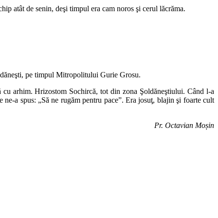
chip atât de senin, deşi timpul era cam noros şi cerul lăcrăma.
oldăneşti, pe timpul Mitropolitului Gurie Grosu.
nă cu arhim. Hrizostom Sochircă, tot din zona Şoldăneştiului. Când l-a
e ne-a spus: „Să ne rugăm pentru pace”. Era josuţ, blajin şi foarte cult
Pr. Octavian Moșin