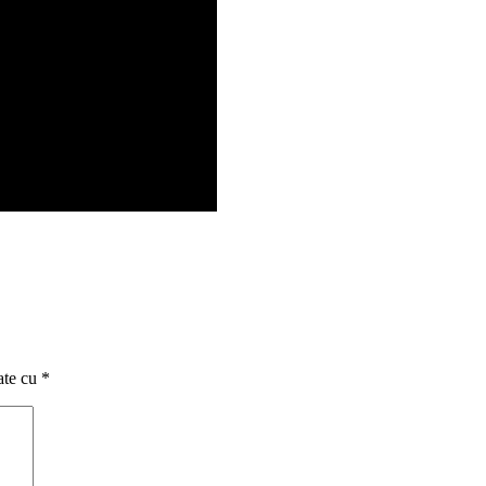
ate cu
*