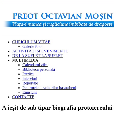
CURICULUM VITAE
Galerie foto
ACTIVITĂȚI ȘI EVENIMENTE
DE LA SUFLET LA SUFLET
MULTIMEDIA
Calendarul zilei
Biblioteca personală
Predici
Interviuri
Reportaje
Pe urmele nevoitorilor basarabeni
Emisiuni
CONTACTE
A ieșit de sub tipar biografia protoiereulu