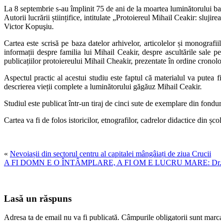
La 8 septembrie s-au împlinit 75 de ani de la moartea luminătorului ba
Autorii lucrării științifice, intitulate „Protoiereul Mihail Ceakir: sl
Victor Kopuşiu.
Cartea este scrisă pe baza datelor arhivelor, articolelor și monografii
informații despre familia lui Mihail Ceakir, despre ascultările sale pe
publicațiilor protoiereului Mihail Cheakir, prezentate în ordine cronol
Aspectul practic al acestui studiu este faptul că materialul va putea f
descrierea vieții complete a luminătorului găgăuz Mihail Ceakir.
Studiul este publicat într-un tiraj de cinci sute de exemplare din fondu
Cartea va fi de folos istoricilor, etnografilor, cadrelor didactice din șco
«
Nevoiașii din sectorul centru al capitalei mângâiați de ziua Crucii
A FI DOMN E O ÎNTÂMPLARE, A FI OM E LUCRU MARE: Dr. Con
Lasă un răspuns
Adresa ta de email nu va fi publicată.
Câmpurile obligatorii sunt marc