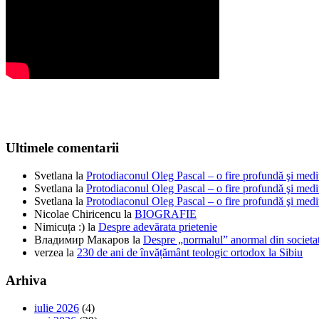
Ultimele comentarii
Svetlana
la
Protodiaconul Oleg Pascal – o fire profundă şi medi
Svetlana
la
Protodiaconul Oleg Pascal – o fire profundă şi medi
Svetlana
la
Protodiaconul Oleg Pascal – o fire profundă şi medi
Nicolae Chiricencu
la
BIOGRAFIE
Nimicuța :)
la
Despre adevărata prietenie
Владимир Макаров
la
Despre „normalul” anormal din societat
verzea
la
230 de ani de învățământ teologic ortodox la Sibiu
Arhiva
iulie 2026
(4)