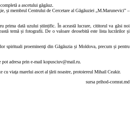
a completă a ascetului găgăuz.
eologie, și membrul Centrului de Cercetare al Găgăuziei „M.Marunevici” –
 prima dată uzului științific. În această lucrare, cititorul va găsi noi
astă temă și fotografii. De o valoare deosebită este lista lucrărilor și
derilor spirituali proeminenţi din Găgăuzia și Moldova, precum și pentru
se pot adresa prin e-mail
kopusciuv@mail.ru
.
eze cu viaţa marelui ascet al țării noastre, protoiereul Mihail Ceakir.
sursa prihod-comrat.md