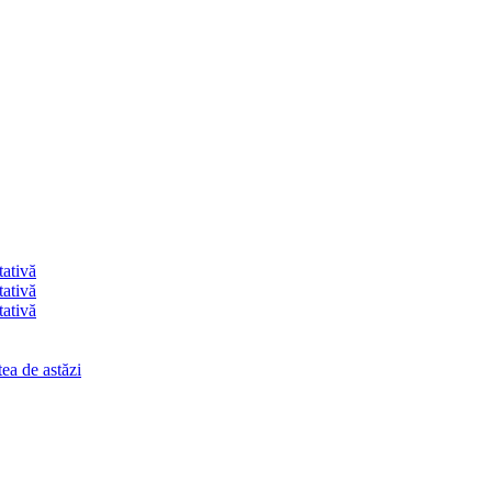
tativă
tativă
tativă
ea de astăzi