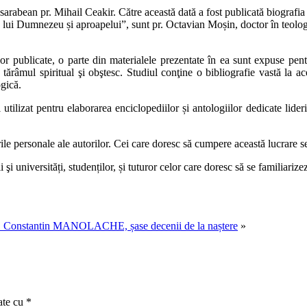
sarabean pr. Mihail Ceakir. Către această dată a fost publicată biografi
ujirea lui Dumnezeu și aproapelui”, sunt pr. Octavian Moșin, doctor în t
lor publicate, o parte din materialele prezentate în ea sunt expuse pentru
 tărâmul spiritual şi obştesc. Studiul conţine o bibliografie vastă la ace
ogică.
i utilizat pentru elaborarea enciclopediilor și antologiilor dedicate li
rile personale ale autorilor. Cei care doresc să cumpere această lucrare 
li şi universități, studenților, și tuturor celor care doresc să se familiariz
stantin MANOLACHE, șase decenii de la naștere
»
ate cu
*