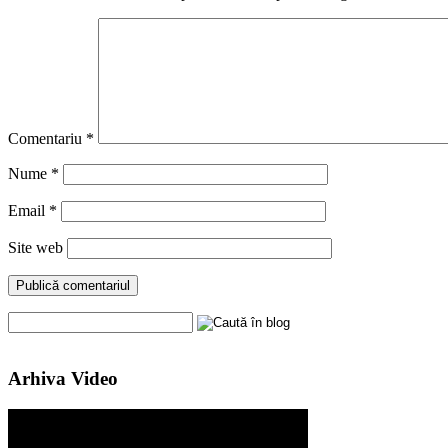
Comentariu
*
Nume
*
Email
*
Site web
Arhiva Video