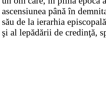
un om care, în plină epocă a
ascensiunea până în demnit
său de la ierarhia episcopal
şi al lepădării de credinţă, s