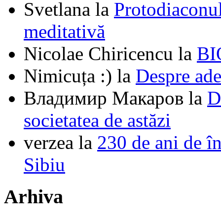
Svetlana
la
Protodiaconul
meditativă
Nicolae Chiricencu
la
BI
Nimicuța :)
la
Despre ade
Владимир Макаров
la
D
societatea de astăzi
verzea
la
230 de ani de î
Sibiu
Arhiva