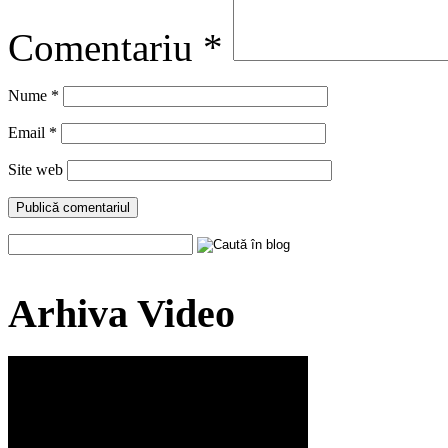
Comentariu
*
Nume
*
Email
*
Site web
Arhiva Video