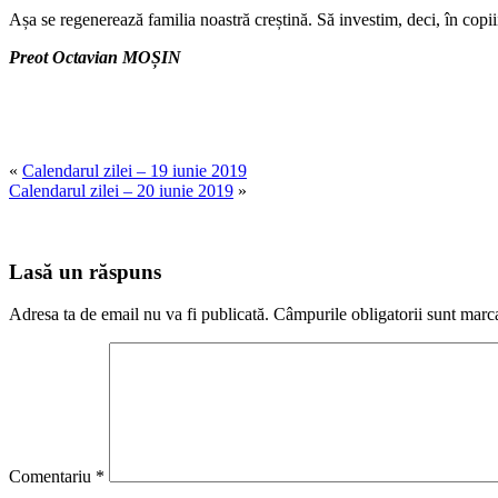
Așa se regenerează familia noastră creștină. Să investim, deci, în copi
Preot Octavian MOȘIN
«
Calendarul zilei – 19 iunie 2019
Calendarul zilei – 20 iunie 2019
»
Lasă un răspuns
Adresa ta de email nu va fi publicată.
Câmpurile obligatorii sunt marc
Comentariu
*