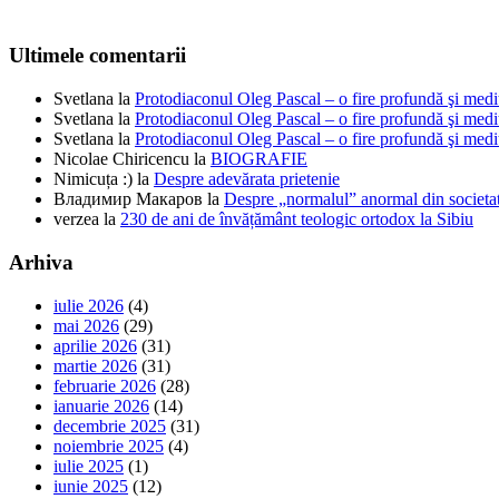
Ultimele comentarii
Svetlana
la
Protodiaconul Oleg Pascal – o fire profundă şi medi
Svetlana
la
Protodiaconul Oleg Pascal – o fire profundă şi medi
Svetlana
la
Protodiaconul Oleg Pascal – o fire profundă şi medi
Nicolae Chiricencu
la
BIOGRAFIE
Nimicuța :)
la
Despre adevărata prietenie
Владимир Макаров
la
Despre „normalul” anormal din societat
verzea
la
230 de ani de învățământ teologic ortodox la Sibiu
Arhiva
iulie 2026
(4)
mai 2026
(29)
aprilie 2026
(31)
martie 2026
(31)
februarie 2026
(28)
ianuarie 2026
(14)
decembrie 2025
(31)
noiembrie 2025
(4)
iulie 2025
(1)
iunie 2025
(12)