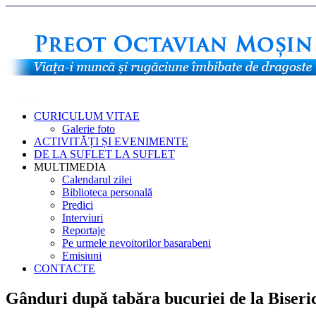
CURICULUM VITAE
Galerie foto
ACTIVITĂȚI ȘI EVENIMENTE
DE LA SUFLET LA SUFLET
MULTIMEDIA
Calendarul zilei
Biblioteca personală
Predici
Interviuri
Reportaje
Pe urmele nevoitorilor basarabeni
Emisiuni
CONTACTE
Gânduri după tabăra bucuriei de la Biser