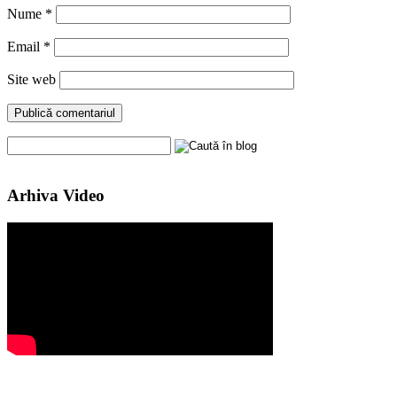
Nume
*
Email
*
Site web
Arhiva Video