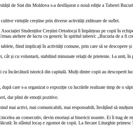
ății de Stat din Moldova s-a desfășurat o nouă ediție a Taberei Bucuriei
ltive virtuțile creștine prin diverse activități ziditoare de suflet.
sociației Studenților Creștini Ortodocși îi împărțeau pe copii în echipe,
 Urmau ateliere de lucru cu generic în spiritul taberei: „Bucuria de a fi cr
 tablete, fiind implicați în activități comune, prin care să se descopere și
i, cât și cu voluntarii, stabilind minunate relații de prietenie. I-a unit, î
 cu încărcătură istorică din capitală. Mulți dintre copii au descoperit lu
, după care s-a organizat o expoziție cu lucrările realizate timp de o să
ri, dar plini de emoții pozitive.
devenind mai activi, mai comunicabili, mai responsabili, învățând să mulț
cincelea an consecutiv, devin enoriași ai bisericii noastre. Ei îi trag de m
ăcută: în sfântul locaș e zgomot de copii. La fiecare Liturghie primesc î