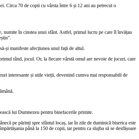
. Circa 70 de copii cu vârsta între 6 și 12 ani au petrecut o
 numite în cinstea unui sfânt. Astfel, primul lucru pe care îl învățau
eștin”.
 să-și manifeste afecțiunea unul față de altul.
n primul rând, jocul. Or, la fiecare vârstă omul are nevoie de jocuri, care
cruri interesante și utile vieții, devenind cumva mai responsabili de
ptămână.
umească lui Dumnezeu pentru binefacerile primite.
ânecă pe părinți spre sfântul locaș, iar în zile de duminică biserica este
mpărtășania până la 150 de copii, iar pentru ca slujba să se desfășoare