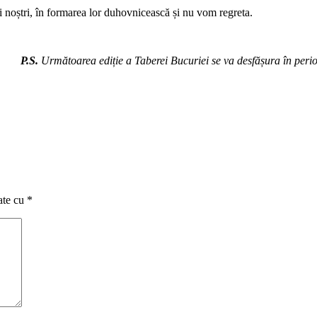
ii noștri, în formarea lor duhovnicească și nu vom regreta.
P.S.
Următoarea ediție a Taberei Bucuriei se va desfășura în perioa
ate cu
*