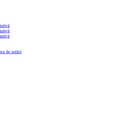
tativă
tativă
tativă
ea de astăzi