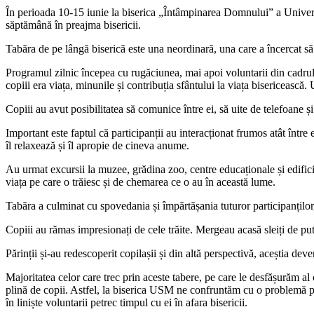
În perioada 10-15 iunie la biserica „Întâmpinarea Domnului” a Universit
săptămână în preajma bisericii.
Tabăra de pe lângă biserică este una neordinară, una care a încercat să cu
Programul zilnic începea cu rugăciunea, mai apoi voluntarii din cadrul A
copiii era viața, minunile și contribuția sfântului la viața bisericească.
Copiii au avut posibilitatea să comunice între ei, să uite de telefoane și
Important este faptul că participanții au interacționat frumos atât între e
îl relaxează și îl apropie de cineva anume.
Au urmat excursii la muzee, grădina zoo, centre educaționale și edificii
viața pe care o trăiesc și de chemarea ce o au în această lume.
Tabăra a culminat cu spovedania și împărtășania tuturor participanților
Copiii au rămas impresionați de cele trăite. Mergeau acasă sleiți de pute
Părinții și-au redescoperit copilașii și din altă perspectivă, aceștia 
Majoritatea celor care trec prin aceste tabere, pe care le desfășurăm al 
plină de copii. Astfel, la biserica USM ne confruntăm cu o problemă pl
în liniște voluntarii petrec timpul cu ei în afara bisericii.