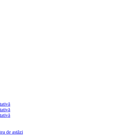
tativă
tativă
tativă
ea de astăzi