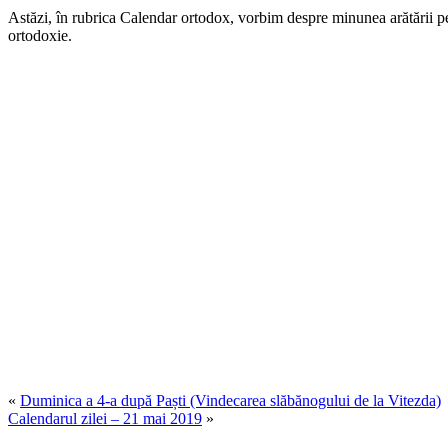
Astăzi, în rubrica Calendar ortodox, vorbim despre minunea arătării pe 
ortodoxie.
«
Duminica a 4-a după Paști (Vindecarea slăbănogului de la Vitezda)
Calendarul zilei – 21 mai 2019
»