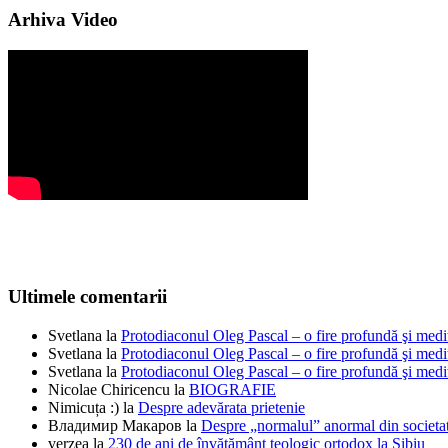
Arhiva Video
Ultimele comentarii
Svetlana
la
Protodiaconul Oleg Pascal – o fire profundă şi medi
Svetlana
la
Protodiaconul Oleg Pascal – o fire profundă şi medi
Svetlana
la
Protodiaconul Oleg Pascal – o fire profundă şi medi
Nicolae Chiricencu
la
BIOGRAFIE
Nimicuța :)
la
Despre adevărata prietenie
Владимир Макаров
la
Despre „normalul” anormal din societat
verzea
la
230 de ani de învățământ teologic ortodox la Sibiu