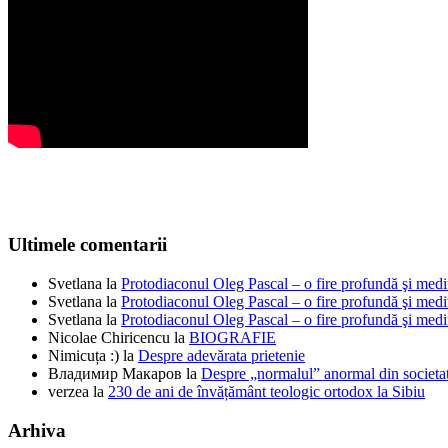
Ultimele comentarii
Svetlana
la
Protodiaconul Oleg Pascal – o fire profundă şi medi
Svetlana
la
Protodiaconul Oleg Pascal – o fire profundă şi medi
Svetlana
la
Protodiaconul Oleg Pascal – o fire profundă şi medi
Nicolae Chiricencu
la
BIOGRAFIE
Nimicuța :)
la
Despre adevărata prietenie
Владимир Макаров
la
Despre „normalul” anormal din societat
verzea
la
230 de ani de învățământ teologic ortodox la Sibiu
Arhiva