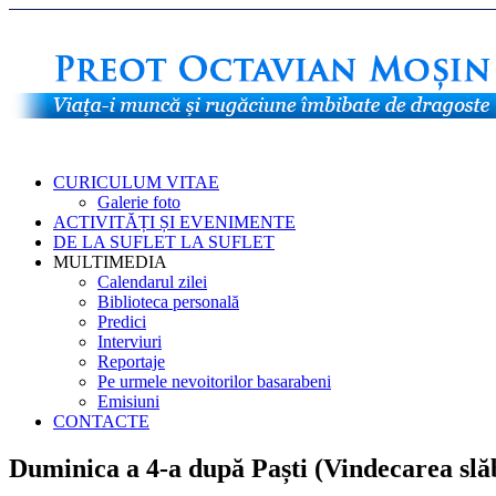
CURICULUM VITAE
Galerie foto
ACTIVITĂȚI ȘI EVENIMENTE
DE LA SUFLET LA SUFLET
MULTIMEDIA
Calendarul zilei
Biblioteca personală
Predici
Interviuri
Reportaje
Pe urmele nevoitorilor basarabeni
Emisiuni
CONTACTE
Duminica a 4-a după Paști (Vindecarea slă