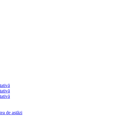
tativă
tativă
tativă
ea de astăzi