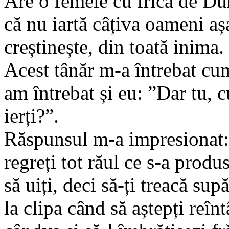
Are o femeie cu frică de Du
că nu iartă câțiva oameni a
creștinește, din toată inima.
Acest tânăr m-a întrebat cum
am întrebat și eu: ”Dar tu, 
ierți?”.
Răspunsul m-a impresionat: 
regreți tot răul ce s-a produs
să uiți, deci să-ți treacă su
la clipa când să aștepți reînt