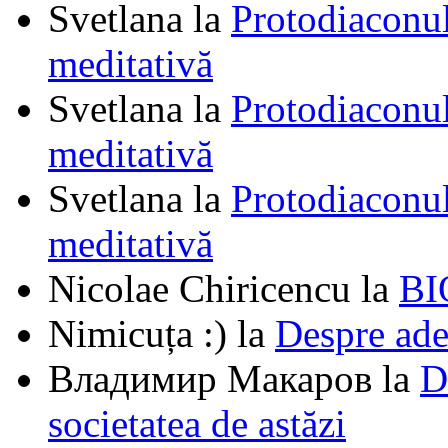
Svetlana
la
Protodiaconul
meditativă
Svetlana
la
Protodiaconul
meditativă
Svetlana
la
Protodiaconul
meditativă
Nicolae Chiricencu
la
BI
Nimicuța :)
la
Despre ade
Владимир Макаров
la
D
societatea de astăzi