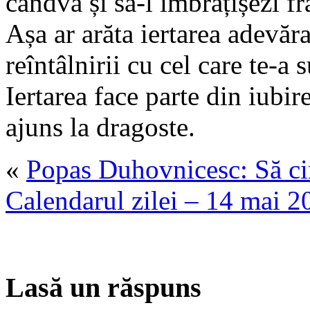
cândva și să-l îmbrățișezi fr
Așa ar arăta iertarea adevărat
reîntâlnirii cu cel care te-a s
Iertarea face parte din iubi
ajuns la dragoste.
«
Popas Duhovnicesc: Să cin
Calendarul zilei – 14 mai 2
Lasă un răspuns