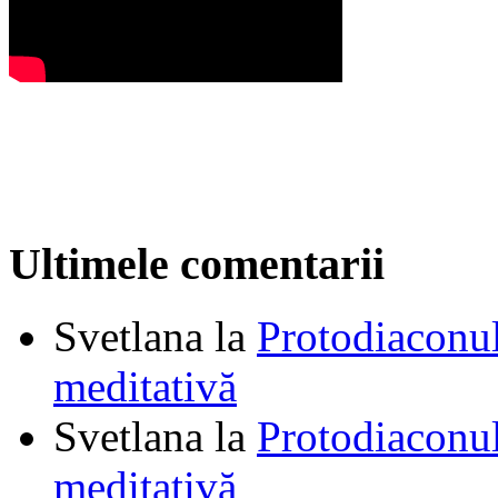
Ultimele comentarii
Svetlana
la
Protodiaconul
meditativă
Svetlana
la
Protodiaconul
meditativă