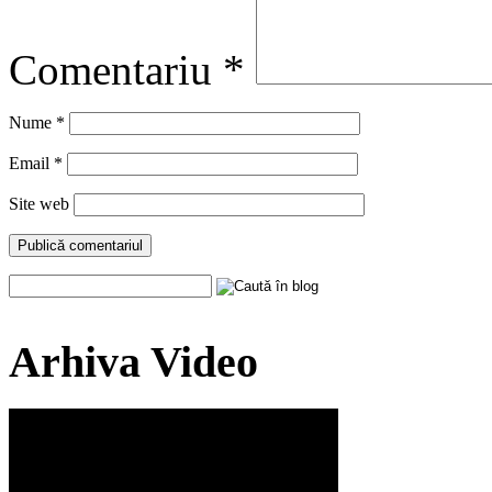
Comentariu
*
Nume
*
Email
*
Site web
Arhiva Video