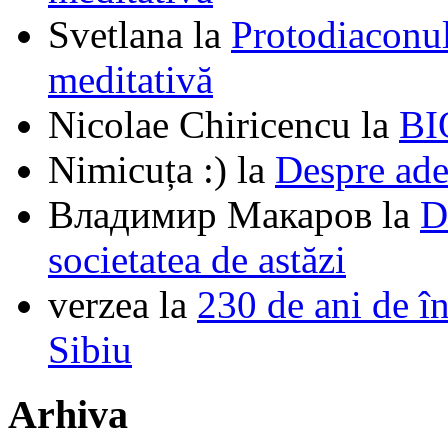
Svetlana
la
Protodiaconul
meditativă
Nicolae Chiricencu
la
BI
Nimicuța :)
la
Despre ade
Владимир Макаров
la
D
societatea de astăzi
verzea
la
230 de ani de î
Sibiu
Arhiva