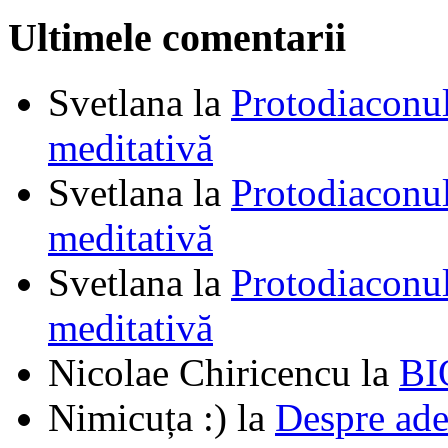
Ultimele comentarii
Svetlana
la
Protodiaconul
meditativă
Svetlana
la
Protodiaconul
meditativă
Svetlana
la
Protodiaconul
meditativă
Nicolae Chiricencu
la
BI
Nimicuța :)
la
Despre ade