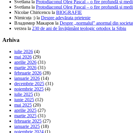
Svetlana
la
Protodiaconul Oleg Pascal – o fire profundă şi medi
Svetlana
la
Protodiaconul Oleg Pascal – o fire profundă şi medi
Nicolae Chiricencu
la
BIOGRAFIE
Nimicuța :)
la
Despre adevărata prietenie
Владимир Макаров
la
Despre „normalul” anormal din societat
verzea
la
230 de ani de învățământ teologic ortodox la Sibiu
Arhiva
iulie 2026
(4)
mai 2026
(29)
aprilie 2026
(31)
martie 2026
(31)
februarie 2026
(28)
ianuarie 2026
(14)
decembrie 2025
(31)
noiembrie 2025
(4)
iulie 2025
(1)
iunie 2025
(12)
mai 2025
(20)
aprilie 2025
(27)
martie 2025
(31)
februarie 2025
(27)
ianuarie 2025
(18)
noiembrie 2024
(1)