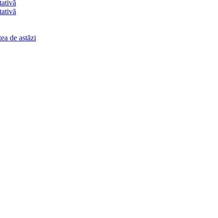
tativă
tativă
ea de astăzi