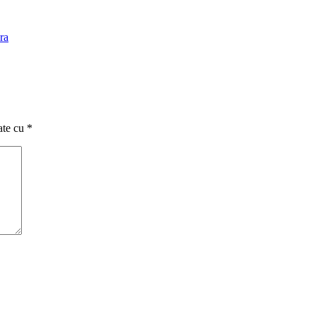
ra
ate cu
*