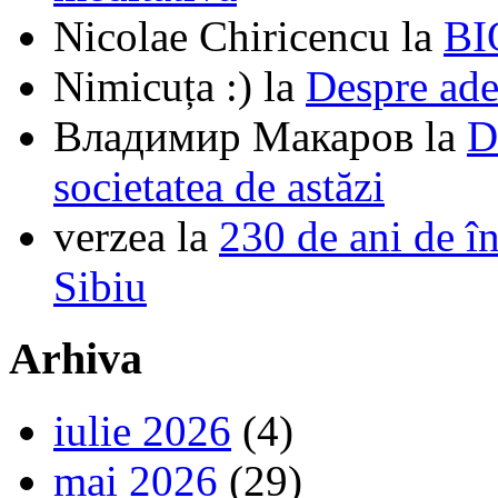
Nicolae Chiricencu
la
BI
Nimicuța :)
la
Despre ade
Владимир Макаров
la
D
societatea de astăzi
verzea
la
230 de ani de î
Sibiu
Arhiva
iulie 2026
(4)
mai 2026
(29)