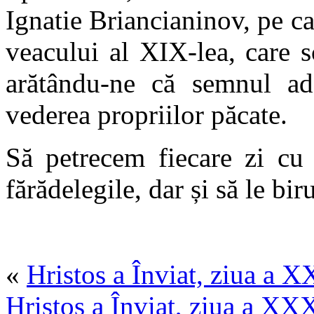
Ignatie Briancianinov, pe ca
veacului al XIX-lea, care sc
arătându-ne că semnul ade
vederea propriilor păcate.
Să petrecem fiecare zi cu
fărădelegile, dar și să le b
«
Hristos a Înviat, ziua a 
Hristos a Înviat, ziua a XX