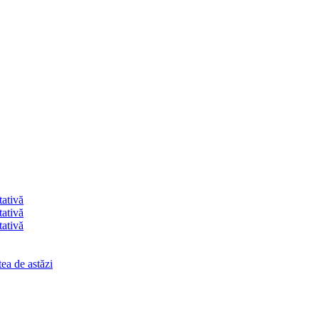
tativă
tativă
tativă
ea de astăzi