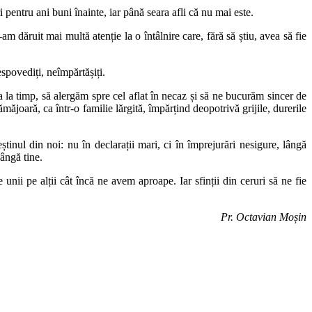
 pentru ani buni înainte, iar până seara afli că nu mai este.
m dăruit mai multă atenție la o întâlnire care, fără să știu, avea să fie
espovediți, neîmpărtășiți.
a la timp, să alergăm spre cel aflat în necaz și să ne bucurăm sincer de
ămăjoară, ca într-o familie lărgită, împărțind deopotrivă grijile, durerile
inul din noi: nu în declarații mari, ci în împrejurări nesigure, lângă
ângă tine.
unii pe alții cât încă ne avem aproape. Iar sfinții din ceruri să ne fie
Pr. Octavian Moșin