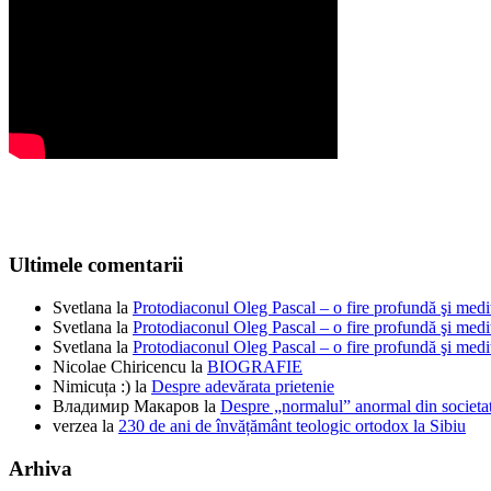
Ultimele comentarii
Svetlana
la
Protodiaconul Oleg Pascal – o fire profundă şi medi
Svetlana
la
Protodiaconul Oleg Pascal – o fire profundă şi medi
Svetlana
la
Protodiaconul Oleg Pascal – o fire profundă şi medi
Nicolae Chiricencu
la
BIOGRAFIE
Nimicuța :)
la
Despre adevărata prietenie
Владимир Макаров
la
Despre „normalul” anormal din societat
verzea
la
230 de ani de învățământ teologic ortodox la Sibiu
Arhiva