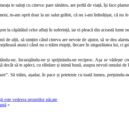
ța te saluți cu cineva: pare sănătos, are poftă de viață, își face planuri
meni, m-am oprit doar la un salut grăbit, că nu i-am îmbrățișat, că nu le-a
m la căpătâiul celor aflați în suferință, iar ei pleacă din această lume n
unii de alții, să simțim când cineva are nevoie de ajutor, să se dea alarm
jdioasă atunci când nu o trăim risipiți, fiecare în singurătatea lui, ci gr
ându-ne, încurajându-ne și sprijinindu-ne reciproc. Așa se vădește creșt
ă decât să te apleci, cu răbdare și inimă bună, asupra nevoii omului de l
re”. Să trăim, așadar, în pace și prietenie cu toată lumea, prețuindu-ne 
ti este vederea propriilor păcate
dună
»