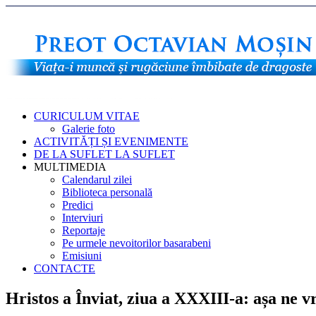
CURICULUM VITAE
Galerie foto
ACTIVITĂȚI ȘI EVENIMENTE
DE LA SUFLET LA SUFLET
MULTIMEDIA
Calendarul zilei
Biblioteca personală
Predici
Interviuri
Reportaje
Pe urmele nevoitorilor basarabeni
Emisiuni
CONTACTE
Hristos a Înviat, ziua a XXXIII-a: așa ne v