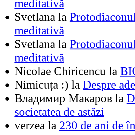
meditativă
Svetlana
la
Protodiaconul
meditativă
Svetlana
la
Protodiaconul
meditativă
Nicolae Chiricencu
la
BI
Nimicuța :)
la
Despre ade
Владимир Макаров
la
D
societatea de astăzi
verzea
la
230 de ani de î