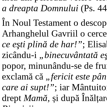
a dreapta Domnului
(Ps. 44
În Noul Testament o descope
Arhanghelul Gavriil o cerce
ce eşti plină de har!”
; Elis
zicându-i
„binecuvântată eşt
popor, minunându-se de frum
exclamă că
„fericit este pân
care ai supt!”
; iar Mântuito
drept
Mamă,
și după Înălț