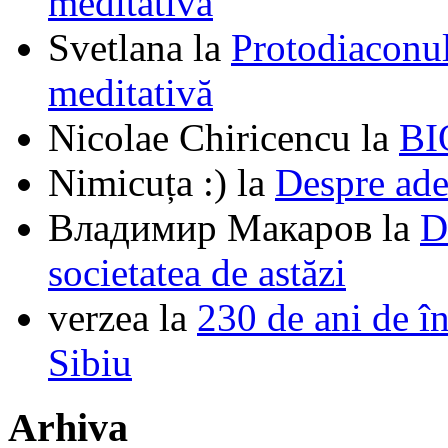
meditativă
Svetlana
la
Protodiaconul
meditativă
Nicolae Chiricencu
la
BI
Nimicuța :)
la
Despre ade
Владимир Макаров
la
D
societatea de astăzi
verzea
la
230 de ani de î
Sibiu
Arhiva