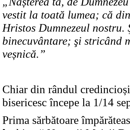
„Nașterea ta, de Dumnezeu
vestit la toată lumea; că din
Hristos Dumnezeul nostru. Ş
binecuvântare; şi stricând 
veșnică.”
Chiar din rândul credincioși
bisericesc începe la 1/14 se
Prima sărbătoare împărăteasc