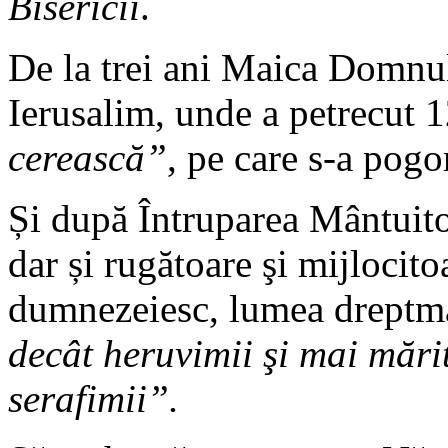
Bisericii
.
De la trei ani Maica Domnul
Ierusalim, unde a petrecut 1
cerească”
, pe care s-a pogo
Și după Întruparea Mântuit
dar și rugătoare şi mijlocito
dumnezeiesc, lumea dreptm
decât heruvimii şi mai măr
serafimii”.