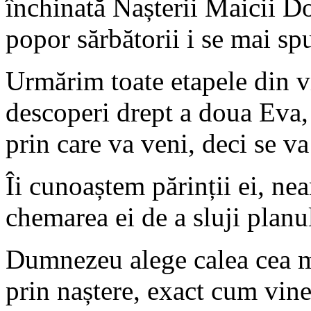
închinată Nașterii Maicii D
popor sărbătorii i se mai s
Urmărim toate etapele din v
descoperi drept a doua Eva,
prin care va veni, deci se v
Îi cunoaștem părinții ei, ne
chemarea ei de a sluji planu
Dumnezeu alege calea cea ma
prin naștere, exact cum vin