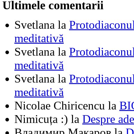
Ultimele comentarii
Svetlana
la
Protodiaconul
meditativă
Svetlana
la
Protodiaconul
meditativă
Svetlana
la
Protodiaconul
meditativă
Nicolae Chiricencu
la
BI
Nimicuța :)
la
Despre ade
Владимир Макаров
la
D