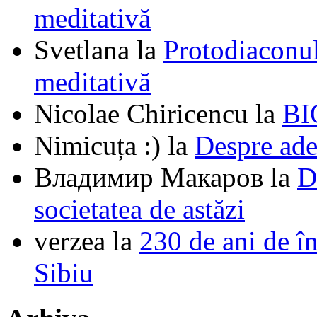
meditativă
Svetlana
la
Protodiaconul
meditativă
Nicolae Chiricencu
la
BI
Nimicuța :)
la
Despre ade
Владимир Макаров
la
D
societatea de astăzi
verzea
la
230 de ani de î
Sibiu