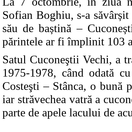
La 7 octombrie, în ziua n
Sofian Boghiu, s-a săvârșit
său de baștină – Cuconești
părintele ar fi împlinit 103 a
Satul Cuconeştii Vechi, a tr
1975-1978, când odată cu c
Costeşti – Stânca, o bună par
iar străvechea vatră a cucon
parte de apele lacului de ac