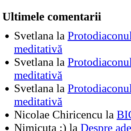
Ultimele comentarii
Svetlana
la
Protodiaconul
meditativă
Svetlana
la
Protodiaconul
meditativă
Svetlana
la
Protodiaconul
meditativă
Nicolae Chiricencu
la
BI
Nimicuța :)
la
Despre ade