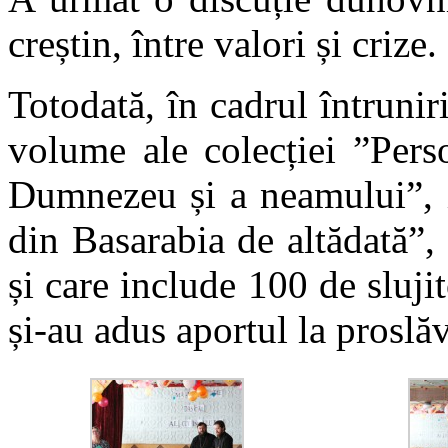
creștin, între valori și crize.
Totodată, în cadrul întrunir
volume ale colecției ”Perso
Dumnezeu și a neamului”, 
din Basarabia de altădată”, 
și care include 100 de sluji
și-au adus aportul la proslă