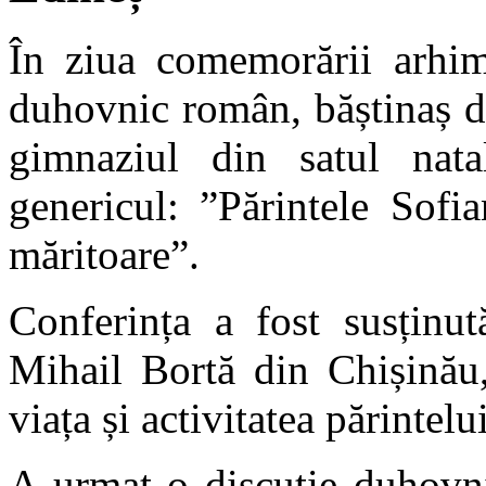
În ziua comemorării arhim
duhovnic român, băștinaș di
gimnaziul din satul nata
genericul: ”Părintele Sofi
măritoare”.
Conferința a fost susținu
Mihail Bortă din Chișinău,
viața și activitatea părintelu
A urmat o discuție duhovni