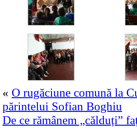
«
O rugăciune comună la Cu
părintelui Sofian Boghiu
De ce rămânem „călduți” faț