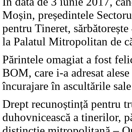
În data de 3 iunie 2017, câ
Moșin, președintele Sectorul
pentru Tineret, sărbătorește 
la Palatul Mitropolitan de c
Părintele omagiat a fost felic
BOM, care i-a adresat alese 
încurajare în ascultările sale
Drept recunoștință pentru t
duhovnicească a tinerilor, pă
distincție mitropolitană – O