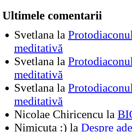
Ultimele comentarii
Svetlana
la
Protodiaconul
meditativă
Svetlana
la
Protodiaconul
meditativă
Svetlana
la
Protodiaconul
meditativă
Nicolae Chiricencu
la
BI
Nimicuța :)
la
Despre ade