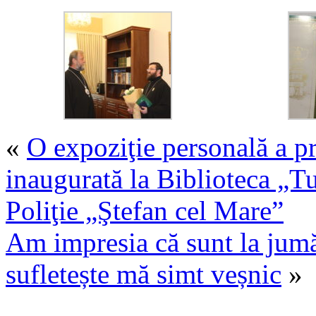
«
O expoziţie personală a p
inaugurată la Biblioteca „
Poliţie „Ştefan cel Mare”
Am impresia că sunt la jum
sufletește mă simt veșnic
»