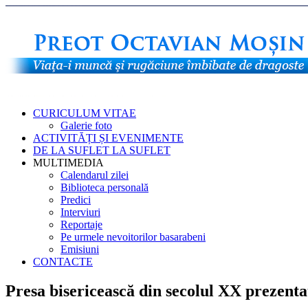
CURICULUM VITAE
Galerie foto
ACTIVITĂȚI ȘI EVENIMENTE
DE LA SUFLET LA SUFLET
MULTIMEDIA
Calendarul zilei
Biblioteca personală
Predici
Interviuri
Reportaje
Pe urmele nevoitorilor basarabeni
Emisiuni
CONTACTE
Presa bisericească din secolul XX prezenta