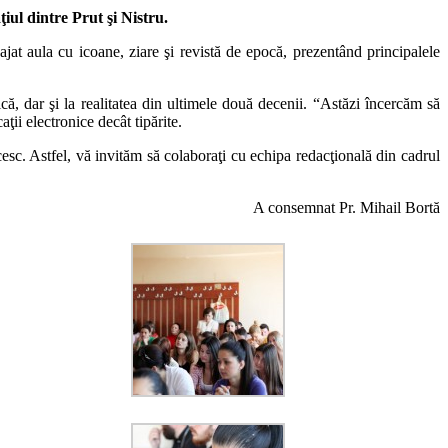
iul dintre Prut şi Nistru.
jat aula cu icoane, ziare şi revistă de epocă, prezentând principalele
ică, dar şi la realitatea din ultimele două decenii. “Astăzi încercăm să
ţii electronice decât tipărite.
cesc. Astfel, vă invităm să colaboraţi cu echipa redacţională din cadrul
A consemnat Pr. Mihail Bortă