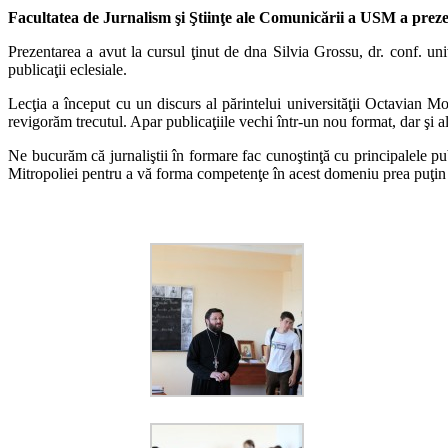
Facultatea de Jurnalism şi Ştiinţe ale Comunicării a USM a prezenta
Prezentarea a avut la cursul ţinut de dna Silvia Grossu, dr. conf. un
publicaţii eclesiale.
Lecţia a început cu un discurs al părintelui universităţii Octavian Moş
revigorăm trecutul. Apar publicaţiile vechi într-un nou format, dar şi alt
Ne bucurăm că jurnaliştii în formare fac cunoştinţă cu principalele pub
Mitropoliei pentru a vă forma competenţe în acest domeniu prea puţin 