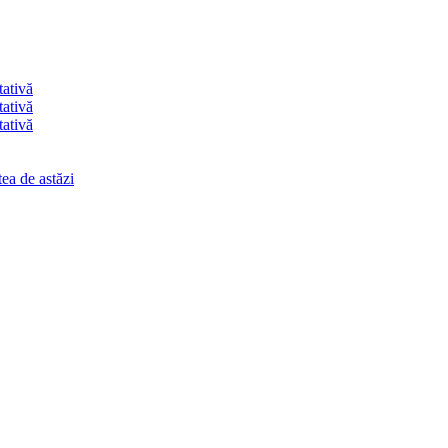
tativă
tativă
tativă
ea de astăzi