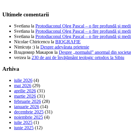
Ultimele comentarii
Svetlana
la
Protodiaconul Oleg Pascal – o fire profundă şi medi
Svetlana
la
Protodiaconul Oleg Pascal – o fire profundă şi medi
Svetlana
la
Protodiaconul Oleg Pascal – o fire profundă şi medi
Nicolae Chiricencu
la
BIOGRAFIE
Nimicuța :)
la
Despre adevărata prietenie
Владимир Макаров
la
Despre „normalul” anormal din societat
verzea
la
230 de ani de învățământ teologic ortodox la Sibiu
Arhiva
iulie 2026
(4)
mai 2026
(29)
aprilie 2026
(31)
martie 2026
(31)
februarie 2026
(28)
ianuarie 2026
(14)
decembrie 2025
(31)
noiembrie 2025
(4)
iulie 2025
(1)
iunie 2025
(12)