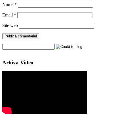
Nume
*
Email
*
Site web
Arhiva Video