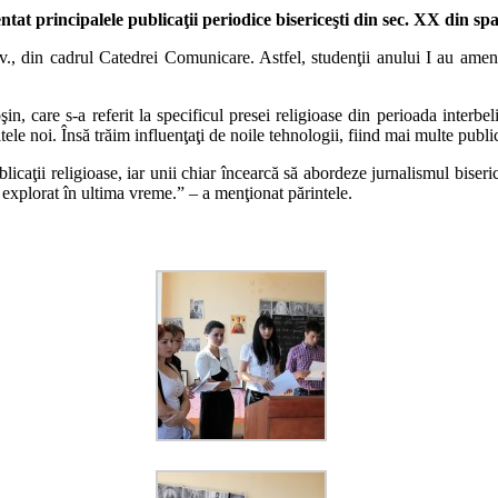
t principalele publicaţii periodice bisericeşti din sec. XX din spaţ
iv., din cadrul Catedrei Comunicare. Astfel, studenţii anului I au amena
in, care s-a referit la specificul presei religioase din perioada interbel
ele noi. Însă trăim influenţaţi de noile tehnologii, fiind mai multe publica
licaţii religioase, iar unii chiar încearcă să abordeze jurnalismul biseri
explorat în ultima vreme.” – a menţionat părintele.