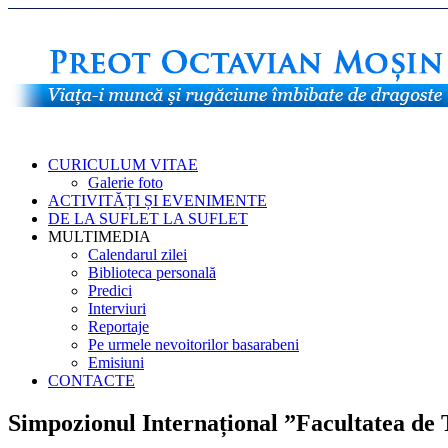
CURICULUM VITAE
Galerie foto
ACTIVITĂȚI ȘI EVENIMENTE
DE LA SUFLET LA SUFLET
MULTIMEDIA
Calendarul zilei
Biblioteca personală
Predici
Interviuri
Reportaje
Pe urmele nevoitorilor basarabeni
Emisiuni
CONTACTE
Simpozionul Internațional ”Facultatea de T