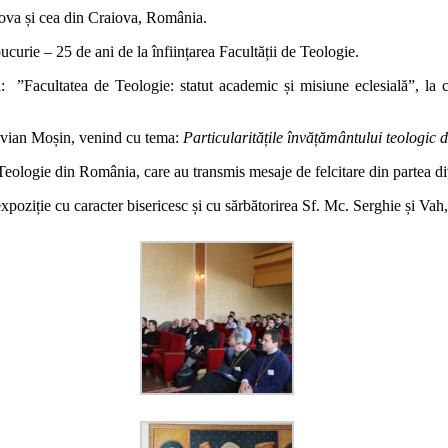
dova și cea din Craiova, România.
ucurie – 25 de ani de la înființarea Facultății de Teologie.
ul: ”Facultatea de Teologie: statut academic și misiune eclesială”, la 
ctavian Moșin, venind cu tema:
Particularitățile învățământului teologic 
 Teologie din România, care au transmis mesaje de felcitare din partea di
oziție cu caracter bisericesc și cu sărbătorirea Sf. Mc. Serghie și Vah, o