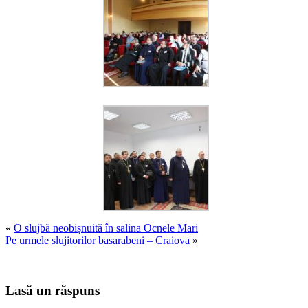
«
O slujbă neobișnuită în salina Ocnele Mari
Pe urmele slujitorilor basarabeni – Craiova
»
Lasă un răspuns