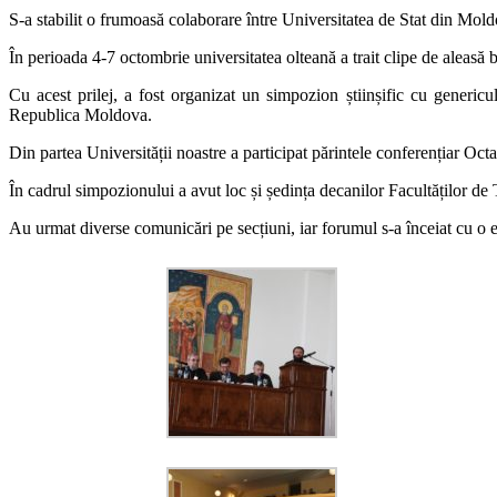
S-a stabilit o frumoasă colaborare între Universitatea de Stat din Mol
În perioada 4-7 octombrie universitatea olteană a trait clipe de aleasă b
Cu acest prilej, a fost organizat un simpozion știinșific cu generic
Republica Moldova.
Din partea Universității noastre a participat părintele conferențiar O
În cadrul simpozionului a avut loc și ședința decanilor Facultăților de
Au urmat diverse comunicări pe secțiuni, iar forumul s-a înceiat cu o exp