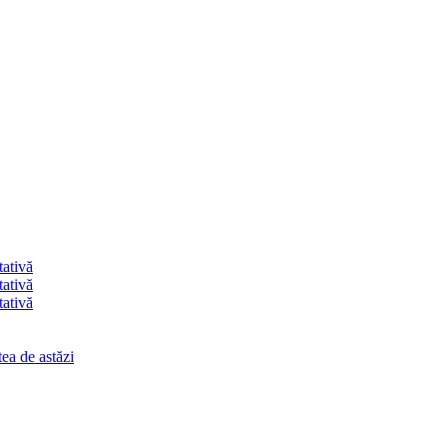
tativă
tativă
tativă
ea de astăzi