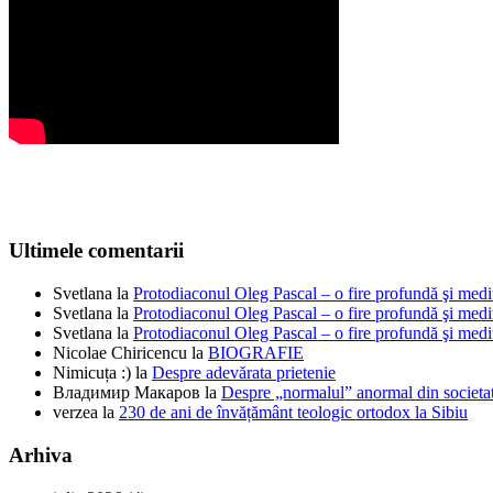
Ultimele comentarii
Svetlana
la
Protodiaconul Oleg Pascal – o fire profundă şi medi
Svetlana
la
Protodiaconul Oleg Pascal – o fire profundă şi medi
Svetlana
la
Protodiaconul Oleg Pascal – o fire profundă şi medi
Nicolae Chiricencu
la
BIOGRAFIE
Nimicuța :)
la
Despre adevărata prietenie
Владимир Макаров
la
Despre „normalul” anormal din societat
verzea
la
230 de ani de învățământ teologic ortodox la Sibiu
Arhiva