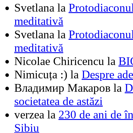
Svetlana
la
Protodiaconul
meditativă
Svetlana
la
Protodiaconul
meditativă
Nicolae Chiricencu
la
BI
Nimicuța :)
la
Despre ade
Владимир Макаров
la
D
societatea de astăzi
verzea
la
230 de ani de î
Sibiu