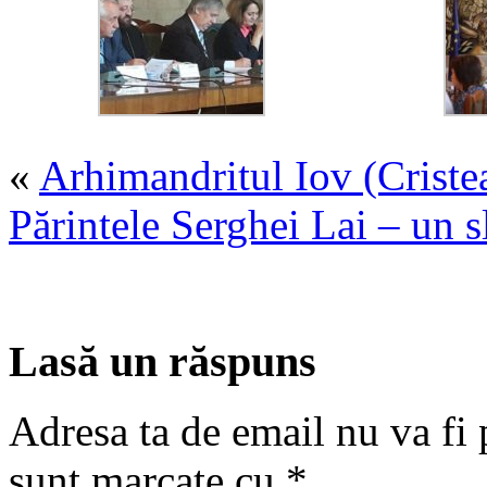
«
Arhimandritul Iov (Cristea
Părintele Serghei Lai – un sl
Lasă un răspuns
Adresa ta de email nu va fi 
sunt marcate cu
*