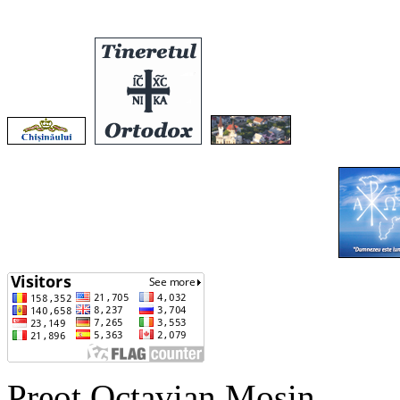
Preot Octavian Moșin